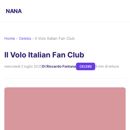
NANA
Home
›
Celebs
›
Il Volo Italian Fan Club
Il Volo Italian Fan Club
mercoledì 2 luglio 2025
Di Riccardo Fontana
8 min di lettura
CELEBS