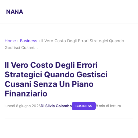
NANA
Home
›
Business
›
Il Vero Costo Degli Errori Strategici Quando
Gestisci Cusani...
Il Vero Costo Degli Errori
Strategici Quando Gestisci
Cusani Senza Un Piano
Finanziario
lunedì 8 giugno 2026
Di Silvia Colombo
8 min di lettura
BUSINESS