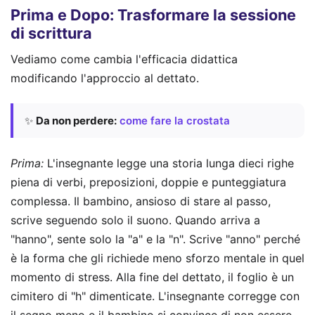
Prima e Dopo: Trasformare la sessione
di scrittura
Vediamo come cambia l'efficacia didattica
modificando l'approccio al dettato.
✨
Da non perdere:
come fare la crostata
Prima:
L'insegnante legge una storia lunga dieci righe
piena di verbi, preposizioni, doppie e punteggiatura
complessa. Il bambino, ansioso di stare al passo,
scrive seguendo solo il suono. Quando arriva a
"hanno", sente solo la "a" e la "n". Scrive "anno" perché
è la forma che gli richiede meno sforzo mentale in quel
momento di stress. Alla fine del dettato, il foglio è un
cimitero di "h" dimenticate. L'insegnante corregge con
il segno meno e il bambino si convince di non essere