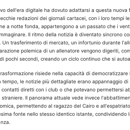
tivo dell'era digitale ha dovuto adattarsi a questa nuova
chie redazioni dei giornali cartacei, con i loro tempi len
ne a notte fonda, appartengono a un passato che i vent
immaginare. Il ritmo della notizia è diventato sincrono co
o. Un trasferimento di mercato, un infortunio durante l'a
iarazione polemica di un allenatore vengono digeriti, co
o di pochi secondi, creando un ciclo continuo che si auto
trasformazione risiede nella capacità di democratizzare 
n tempo, le notizie più dettagliate erano appannaggio di p
contatti diretti con i club o che potevano permettersi 
te straniere. Il panorama attuale vede invece l'abbattimen
mica, permettendo al ragazzo del Cairo e all'espatriat
sima fonte nello stesso identico istante, condividendo
anza.