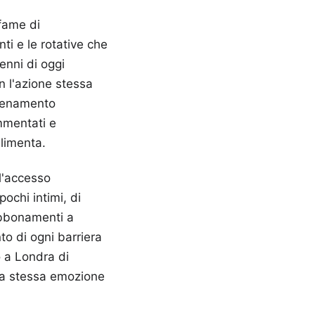
 fame di
ti e le rotative che
enni di oggi
n l'azione stessa
llenamento
mmentati e
alimenta.
l'accesso
ochi intimi, di
abbonamenti a
to di ogni barriera
o a Londra di
 la stessa emozione