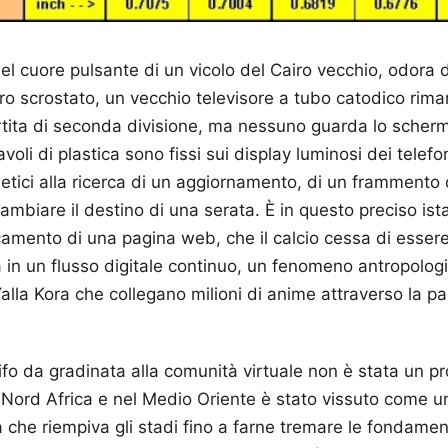
nel cuore pulsante di un vicolo del Cairo vecchio, odor
o scrostato, un vecchio televisore a tubo catodico rim
tita di seconda divisione, ma nessuno guarda lo schermo
voli di plastica sono fissi sui display luminosi dei telefon
netici alla ricerca di un aggiornamento, di un frammento 
ambiare il destino di una serata. È in questo preciso istan
aricamento di una pagina web, che il calcio cessa di esser
ma in un flusso digitale continuo, un fenomeno antropolog
lla Kora che collegano milioni di anime attraverso la pas
tifo da gradinata alla comunità virtuale non è stata un p
n Nord Africa e nel Medio Oriente è stato vissuto come un 
a che riempiva gli stadi fino a farne tremare le fondame