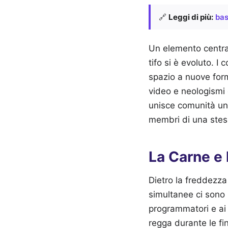
🔗
Leggi di più:
bas
Un elemento centrale
tifo si è evoluto. I
spazio a nuove form
video e neologismi 
unisce comunità un 
membri di una stess
La Carne e 
Dietro la freddezza
simultanee ci sono s
programmatori e ai r
regga durante le fi