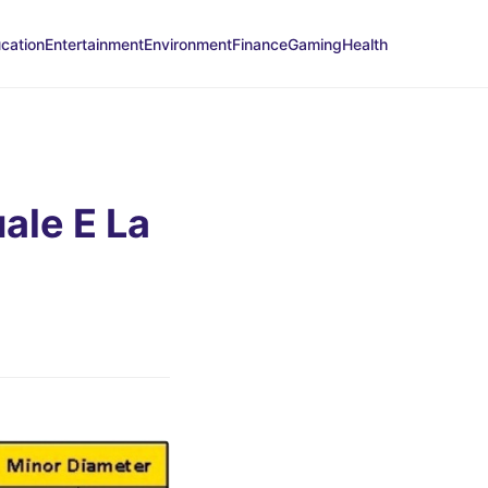
cation
Entertainment
Environment
Finance
Gaming
Health
ale E La