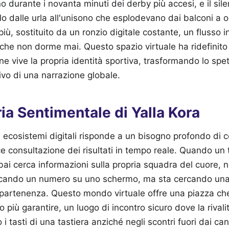
 durante i novanta minuti dei derby più accesi, e il silen
olo dalle urla all'unisono che esplodevano dai balconi a o
più, sostituito da un ronzio digitale costante, un flusso in
che non dorme mai. Questo spazio virtuale ha ridefinito 
ne vive la propria identità sportiva, trasformando lo spe
ivo di una narrazione globale.
a Sentimentale di Yalla Kora
i ecosistemi digitali risponde a un bisogno profondo di
ce consultazione dei risultati in tempo reale. Quando un t
ai cerca informazioni sulla propria squadra del cuore, 
cando un numero su uno schermo, ma sta cercando una
partenenza. Questo mondo virtuale offre una piazza che 
più garantire, un luogo di incontro sicuro dove la rivalit
 tasti di una tastiera anziché negli scontri fuori dai canc