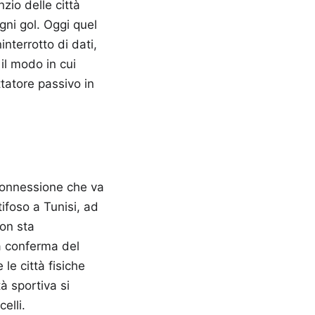
zio delle città
gni gol. Oggi quel
interrotto di dati,
il modo in cui
ttatore passivo in
 connessione che va
ifoso a Tunisi, ad
non sta
 conferma del
le città fisiche
à sportiva si
elli.