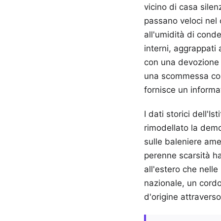
vicino di casa sile
passano veloci nel c
all'umidità di conde
interni, aggrappati 
con una devozione l
una scommessa cont
fornisce un informa
I dati storici dell'
rimodellato la demog
sulle baleniere amer
perenne scarsità ha
all'estero che nell
nazionale, un cord
d'origine attravers