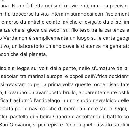
iana. Non c'è fretta nei suoi movimenti, ma una precisi
hi ha trascorso la vita intera misurandosi con l'isolamen
 emerso da antiche colate laviche e levigato da alisei im
nza che si gioca da secoli sul filo teso tra la partenza e 
bo Verde non è semplicemente un luogo sulle carte geog
ttivo, un laboratorio umano dove la distanza ha generato
inconiche del pianeta.
isole si legge sui volti della gente, nelle sfumature della
 secolari tra marinai europei e popoli dell'Africa occiden
si avvistarono per la prima volta queste rocce disabitat
, trovarono un avamposto brullo, apparentemente ostile 
fica trasformò l'arcipelago in uno snodo nevralgico delle
orzata per le navi cariche di merci, anime e storie. Oggi
olori pastello di Ribeira Grande o ascoltando il battito 
San Giovanni, si percepisce l'eco di quel passato stratif