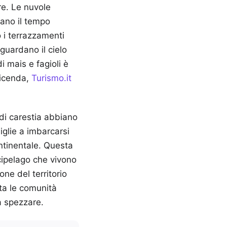
re. Le nuvole
iano il tempo
o i terrazzamenti
 guardano il cielo
 mais e fagioli è
vicenda,
Turismo.it
i di carestia abbiano
iglie a imbarcarsi
ontinentale. Questa
cipelago che vivono
ne del territorio
ta le comunità
a spezzare.