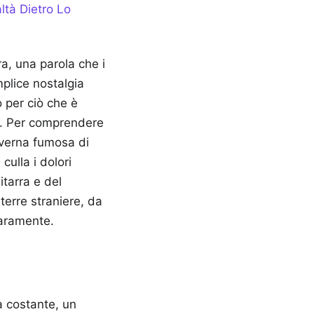
ltà Dietro Lo
ra, una parola che i
plice nostalgia
 per ciò che è
i. Per comprendere
averna fumosa di
ulla i dolori
itarra e del
terre straniere, da
raramente.
a costante, un