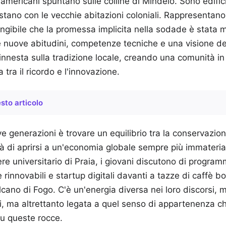
 americani spuntano sulle colline di Mindelo. Sono edifi
astano con le vecchie abitazioni coloniali. Rappresentan
tangibile che la promessa implicita nella sodade è stata 
sé nuove abitudini, competenze tecniche e una visione 
innesta sulla tradizione locale, creando una comunità in
tra il ricordo e l'innovazione.
sto articolo
ve generazioni è trovare un equilibrio tra la conservazion
tà di aprirsi a un'economia globale sempre più immaterial
iere universitario di Praia, i giovani discutono di progra
 rinnovabili e startup digitali davanti a tazze di caffè bo
ulcano di Fogo. C'è un'energia diversa nei loro discorsi,
ri, ma altrettanto legata a quel senso di appartenenza c
su queste rocce.