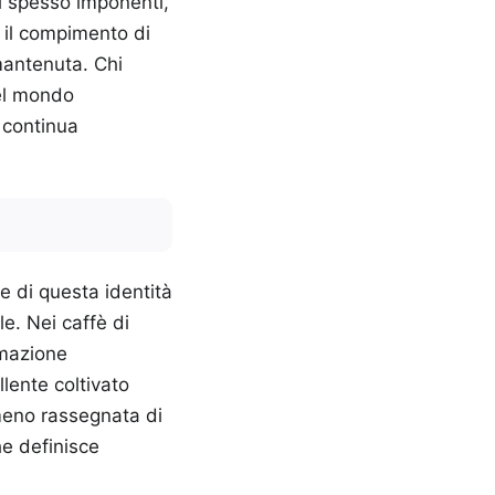
ci spesso imponenti,
o il compimento di
mantenuta. Chi
del mondo
 continua
e di questa identità
e. Nei caffè di
mmazione
llente coltivato
 meno rassegnata di
he definisce