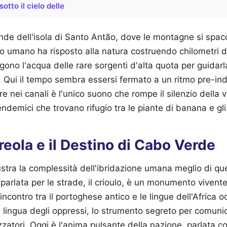
sotto il cielo delle
fonde dell'isola di Santo Antão, dove le montagne si spa
no umano ha risposto alla natura costruendo chilometri di 
gono l'acqua delle rare sorgenti d'alta quota per guidarl
Qui il tempo sembra essersi fermato a un ritmo pre-indu
e nei canali è l'unico suono che rompe il silenzio della v
endemici che trovano rifugio tra le piante di banana e gl
Creola e il Destino di Cabo Verde
ustra la complessità dell'ibridazione umana meglio di 
 parlata per le strade, il crioulo, è un monumento vivente
'incontro tra il portoghese antico e le lingue dell'Africa oc
la lingua degli oppressi, lo strumento segreto per comun
zzatori. Oggi è l'anima pulsante della nazione, parlata co