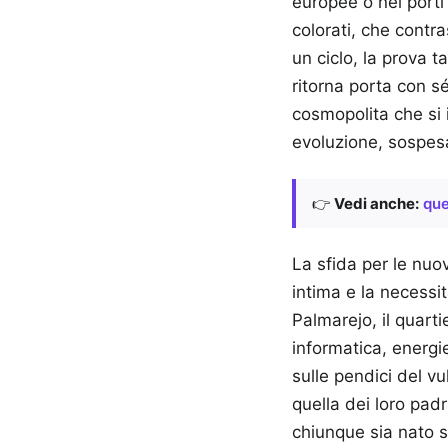
europee o nei porti
colorati, che contr
un ciclo, la prova 
ritorna porta con 
cosmopolita che si 
evoluzione, sospesa 
👉
Vedi anche:
que
La sfida per le nuo
intima e la necessi
Palmarejo, il quart
informatica, energie
sulle pendici del v
quella dei loro pad
chiunque sia nato 