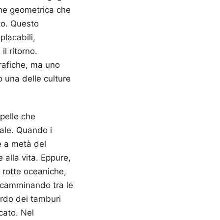
one geometrica che
to. Questo
placabili,
il ritorno.
rafiche, ma uno
 una delle culture
 pelle che
tale. Quando i
e a metà del
alla vita. Eppure,
 rotte oceaniche,
, camminando tra le
sordo dei tamburi
icato.
Nel