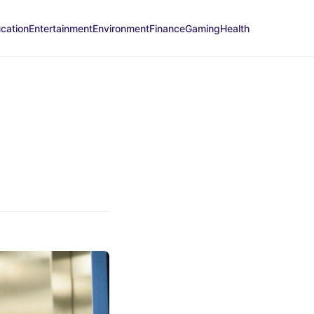
cation
Entertainment
Environment
Finance
Gaming
Health