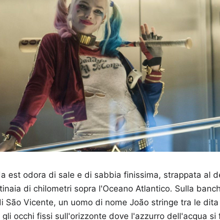
 da est odora di sale e di sabbia finissima, strappata al 
tinaia di chilometri sopra l'Oceano Atlantico. Sulla banch
 di São Vicente, un uomo di nome João stringe tra le di
li occhi fissi sull'orizzonte dove l'azzurro dell'acqua si 