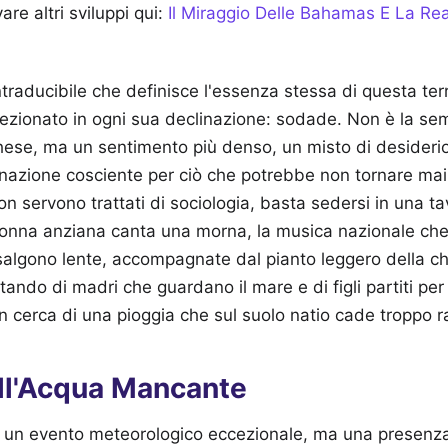
are altri sviluppi qui:
Il Miraggio Delle Bahamas E La Rea
ntraducibile che definisce l'essenza stessa di questa ter
sezionato in ogni sua declinazione: sodade. Non è la sem
hese, ma un sentimento più denso, un misto di desiderio
gnazione cosciente per ciò che potrebbe non tornare ma
 servono trattati di sociologia, basta sedersi in una t
nna anziana canta una morna, la musica nazionale che c
e salgono lente, accompagnate dal pianto leggero della ch
ando di madri che guardano il mare e di figli partiti per 
n cerca di una pioggia che sul suolo natio cade troppo 
ell'Acqua Mancante
 è un evento meteorologico eccezionale, ma una presenz