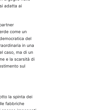
si adatta ai
 partner
 Verde come un
à democratica del
raordinaria in una
el caso, ma di un
e e la scarsità di
estimento sul
tto la spinta dei
lle fabbriche