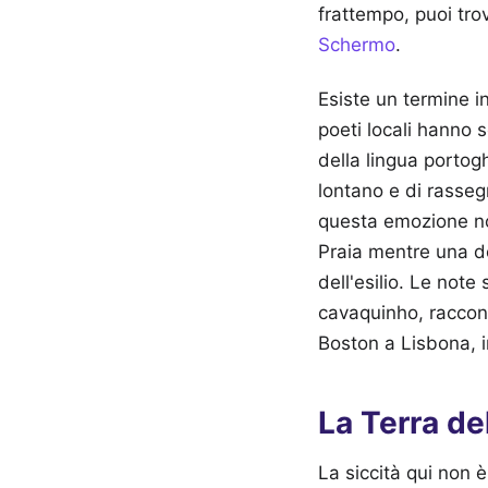
frattempo, puoi trov
Schermo
.
Esiste un termine i
poeti locali hanno 
della lingua portog
lontano e di rasse
questa emozione non
Praia mentre una do
dell'esilio. Le not
cavaquinho, raccont
Boston a Lisbona, i
La Terra d
La siccità qui non