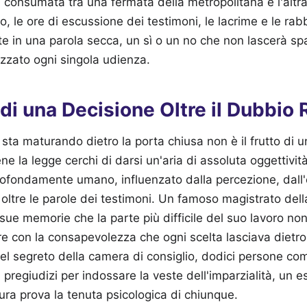
consumata tra una fermata della metropolitana e l'altra
o, le ore di escussione dei testimoni, le lacrime e le rab
te in una parola secca, un sì o un no che non lascerà sp
zzato ogni singola udienza.
di una Decisione Oltre il Dubbio
 sta maturando dietro la porta chiusa non è il frutto di u
la legge cerchi di darsi un'aria di assoluta oggettività,
rofondamente umano, influenzato dalla percezione, dall'
 oltre le parole dei testimoni. Un famoso magistrato dell
sue memorie che la parte più difficile del suo lavoro non
 con la consapevolezza che ogni scelta lasciava dietro 
el segreto della camera di consiglio, dodici persone c
i pregiudizi per indossare la veste dell'imparzialità, un e
ura prova la tenuta psicologica di chiunque.