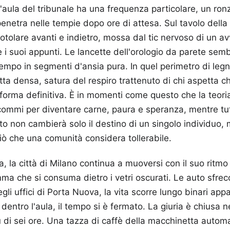
l'aula del tribunale ha una frequenza particolare, un ron
penetra nelle tempie dopo ore di attesa. Sul tavolo dell
rotolare avanti e indietro, mossa dal tic nervoso di un a
i suoi appunti. Le lancette dell'orologio da parete se
 tempo in segmenti d'ansia pura. In quel perimetro di legn
fatta densa, satura del respiro trattenuto di chi aspetta ch
orma definitiva. È in momenti come questo che la teoria 
 commi per diventare carne, paura e speranza, mentre tut
o non cambierà solo il destino di un singolo individuo, m
i ciò che una comunità considera tollerabile.
, la città di Milano continua a muoversi con il suo ritmo 
ma che si consuma dietro i vetri oscurati. Le auto sfrecc
egli uffici di Porta Nuova, la vita scorre lungo binari a
dentro l'aula, il tempo si è fermato. La giuria è chiusa n
ù di sei ore. Una tazza di caffè della macchinetta autom