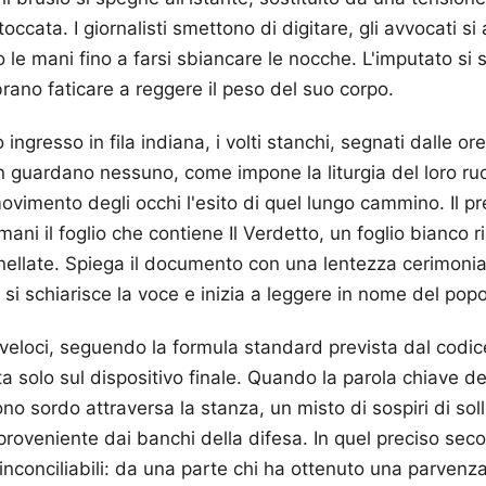
occata. I giornalisti smettono di digitare, gli avvocati si a
no le mani fino a farsi sbiancare le nocche. L'imputato si
ano faticare a reggere il peso del suo corpo.
ro ingresso in fila indiana, i volti stanchi, segnati dalle 
n guardano nessuno, come impone la liturgia del loro ru
ovimento degli occhi l'esito di quel lungo cammino. Il pr
 mani il foglio che contiene Il Verdetto, un foglio bianco 
ellate. Spiega il documento con una lentezza cerimoni
, si schiarisce la voce e inizia a leggere in nome del popo
veloci, seguendo la formula standard prevista dal codic
ta solo sul dispositivo finale. Quando la parola chiave d
o sordo attraversa la stanza, un misto di sospiri di soll
veniente dai banchi della difesa. In quel preciso secon
nconciliabili: da una parte chi ha ottenuto una parvenza 