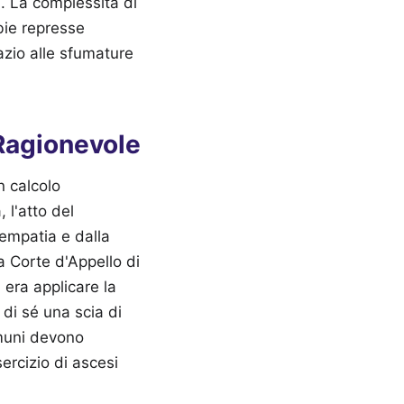
. La complessità di
bie represse
azio alle sfumature
 Ragionevole
n calcolo
 l'atto del
empatia e dalla
a Corte d'Appello di
 era applicare la
di sé una scia di
omuni devono
sercizio di ascesi