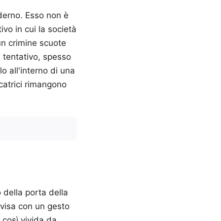
derno. Esso non è
vo in cui la società
un crimine scuote
l tentativo, spesso
o all'interno di una
icatrici rimangono
 della porta della
divisa con un gesto
e così vivida da