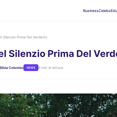
Business
Celebs
Edu
el Silenzio Prima Del Verdetto
el Silenzio Prima Del Verd
 Silvia Colombo
8 min di lettura
NEWS