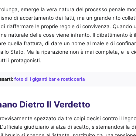
 prolunga, emerge la vera natura del processo penale mo
smo di accertamento dei fatti, ma un grande rito colletti
 di riaffermare le proprie regole di convivenza. Quando 
ne naturale delle cose viene infranto. Il dibattimento è i
are quella frattura, di dare un nome al male e di confinarl
dallo Stato. Ma la riparazione non è mai completa, e le c
tutti i protagonisti.
sarti:
foto di i giganti bar e rosticceria
mano Dietro Il Verdetto
provvisamente spezzato da tre colpi decisi contro il legno
. L'ufficiale giudiziario si alza di scatto, sistemandosi la 
il brusio si spegne all'istante, sostituito da una tension