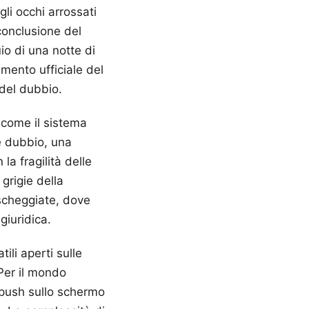
li occhi arrossati
 conclusione del
io di una notte di
imento ufficiale del
 del dubbio.
 come il sistema
le dubbio, una
la fragilità delle
grigie della
 scheggiate, dove
giuridica.
ili aperti sulle
 Per il mondo
a push sullo schermo