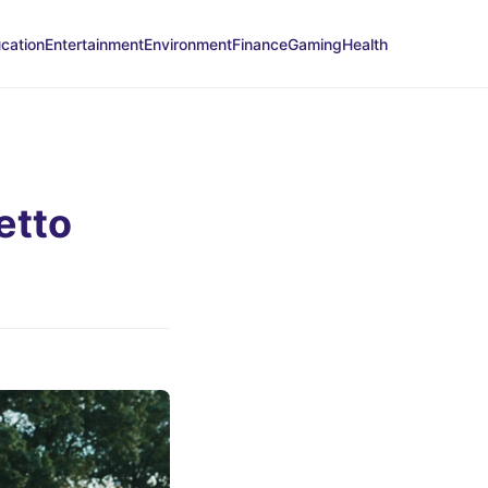
cation
Entertainment
Environment
Finance
Gaming
Health
etto