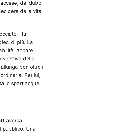
i accese, dei dubbi
decidere della vita
recciate. Ha
eci di più. La
abilità, appare
ospettiva della
allunga ben oltre il
rdinaria. Per lui,
ta lo spartiacque
ttraversa i
 al pubblico. Una