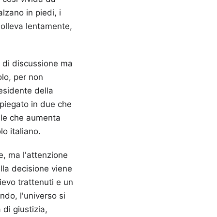
lzano in piedi, i
 solleva lentamente,
ore di discussione ma
olo, per non
esidente della
ripiegato in due che
ale che aumenta
lo italiano.
e, ma l'attenzione
ella decisione viene
ievo trattenuti e un
do, l'universo si
di giustizia,