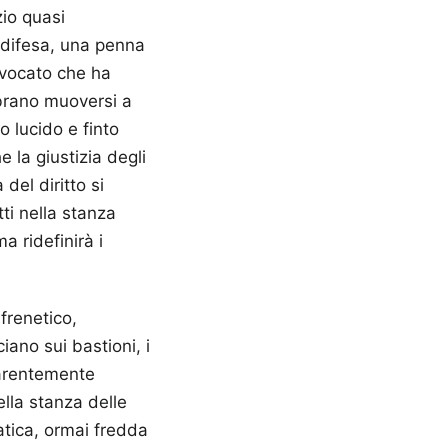
zio quasi
a difesa, una penna
vvocato che ha
mbrano muoversi a
o lucido e finto
e la giustizia degli
del diritto si
ti nella stanza
a ridefinirà i
frenetico,
iano sui bastioni, i
pparentemente
ella stanza delle
atica, ormai fredda