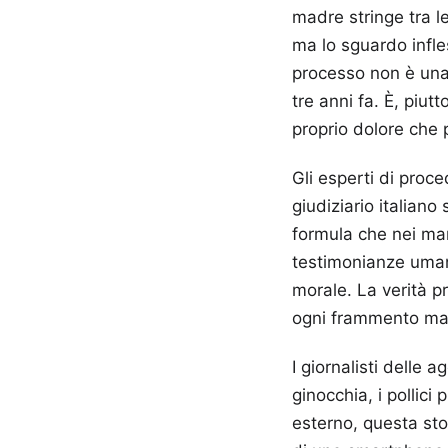
madre stringe tra l
ma lo sguardo infles
processo non è una 
tre anni fa. È, piut
proprio dolore che 
Gli esperti di proc
giudiziario italiano
formula che nei manu
testimonianze umane
morale. La verità p
ogni frammento manc
I giornalisti delle 
ginocchia, i pollici
esterno, questa stor