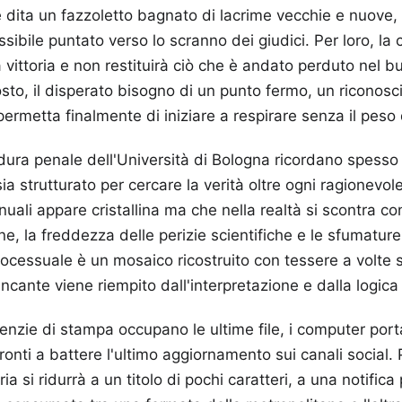
e dita un fazzoletto bagnato di lacrime vecchie e nuove, g
sibile puntato verso lo scranno dei giudici. Per loro, la
vittoria e non restituirà ciò che è andato perduto nel bu
tosto, il disperato bisogno di un punto fermo, un riconosc
permetta finalmente di iniziare a respirare senza il peso
edura penale dell'Università di Bologna ricordano spesso
 sia strutturato per cercare la verità oltre ogni ragionevo
ali appare cristallina ma che nella realtà si scontra con 
, la freddezza delle perizie scientifiche e le sfumature 
rocessuale è un mosaico ricostruito con tessere a volte
ante viene riempito dall'interpretazione e dalla logica 
agenzie di stampa occupano le ultime file, i computer portat
 pronti a battere l'ultimo aggiornamento sui canali social.
ia si ridurrà a un titolo di pochi caratteri, a una notific