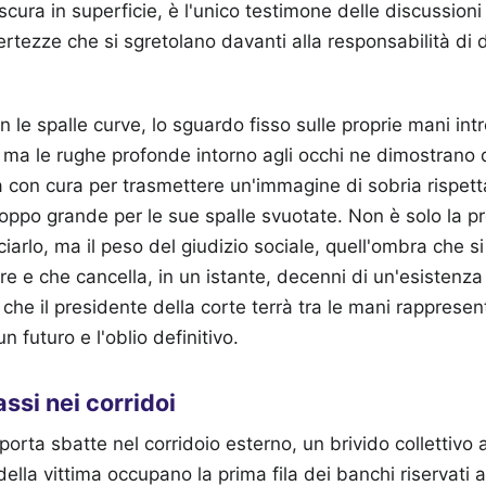
 scura in superficie, è l'unico testimone delle discussion
ertezze che si sgretolano davanti alla responsabilità di 
 le spalle curve, lo sguardo fisso sulle proprie mani int
ma le rughe profonde intorno agli occhi ne dimostrano di
a con cura per trasmettere un'immagine di sobria rispett
ppo grande per le sue spalle svuotate. Non è solo la pr
iarlo, ma il peso del giudizio sociale, quell'ombra che si 
e e che cancella, in un istante, decenni di un'esistenza o
 che il presidente della corte terrà tra le mani rappresen
 un futuro e l'oblio definitivo.
assi nei corridoi
orta sbatte nel corridoio esterno, un brivido collettivo a
i della vittima occupano la prima fila dei banchi riservati