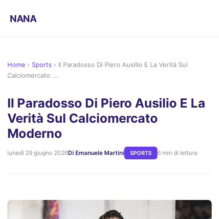
NANA
Home
›
Sports
›
Il Paradosso Di Piero Ausilio E La Verità Sul
Calciomercato ...
Il Paradosso Di Piero Ausilio E La
Verità Sul Calciomercato
Moderno
lunedì 29 giugno 2026
Di Emanuele Martini
6 min di lettura
SPORTS