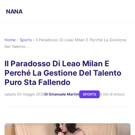
NANA
Home
›
Sports
›
Il Paradosso Di Leao Milan E Perché La Gestione
Del Talento ...
Il Paradosso Di Leao Milan E
Perché La Gestione Del Talento
Puro Sta Fallendo
sabato 30 maggio 2026
Di Emanuele Martini
8 min di lettura
SPORTS