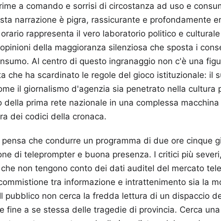
crime a comando e sorrisi di circostanza ad uso e consu
esta narrazione è pigra, rassicurante e profondamente er
ario rappresenta il vero laboratorio politico e culturale
 opinioni della maggioranza silenziosa che sposta i conse
onsumo. Al centro di questo ingranaggio non c'è una figu
a che ha scardinato le regole del gioco istituzionale: il 
e il giornalismo d'agenzia sia penetrato nella cultura 
o della prima rete nazionale in una complessa macchina
tura dei codici della cronaca.
i pensa che condurre un programma di due ore cinque gi
one di teleprompter e buona presenza. I critici più severi
e che non tengono conto dei dati auditel del mercato telev
ommistione tra informazione e intrattenimento sia la m
Il pubblico non cerca la fredda lettura di un dispaccio de
e fine a se stessa delle tragedie di provincia. Cerca un