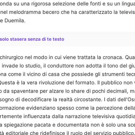
onda su una rigorosa selezione delle fonti e su un lingu
nel melodramma becero che ha caratterizzato la televi
 e Duemila.
solo stasera senza di te testo
 chirurgico nel modo in cui viene trattata la cronaca. Qu
invade lo studio, il conduttore non adotta il tono del gi
ona come il vicino di casa che possiede gli strumenti tecn
Questa è la vera rivoluzione del formato. Il pubblico non
o da spaventare per alzare lo share di pochi decimali,
ogno di decodificare la realtà circostante. I dati dell'Os
informazione evidenziano spesso come la percezione dell
rtemente influenzata dalla narrazione televisiva quotidia
a spiegazione pacata e documentata non è solo una scelt
tà editoriale che ridefinisce il ruolo del servizio pubblico