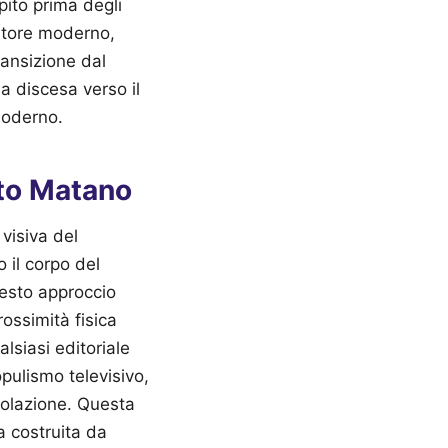
pito prima degli
tatore moderno,
ransizione dal
a discesa verso il
moderno.
to Matano
visiva del
 il corpo del
uesto approccio
rossimità fisica
lsiasi editoriale
opulismo televisivo,
polazione. Questa
a costruita da