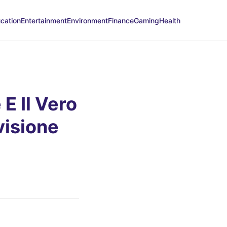
cation
Entertainment
Environment
Finance
Gaming
Health
 E Il Vero
visione