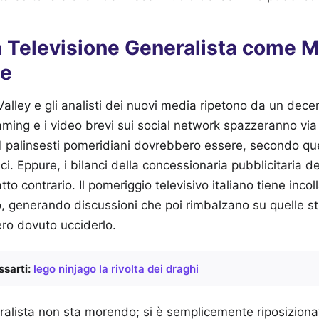
la Televisione Generalista come 
te
 Valley e gli analisti dei nuovi media ripetono da un dece
aming e i video brevi sui social network spazzeranno via
. I palinsesti pomeridiani dovrebbero essere, secondo que
ci. Eppure, i bilanci della concessionaria pubblicitaria del
to contrario. Il pomeriggio televisivo italiano tiene incolla
no, generando discussioni che poi rimbalzano su quelle s
ero dovuto ucciderlo.
sarti:
lego ninjago la rivolta dei draghi
ralista non sta morendo; si è semplicemente riposiziona