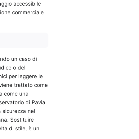
aggio accessibile
sione commerciale
ando un caso di
udice o del
ici per leggere le
 viene trattato come
 ma come una
servatorio di Pavia
a sicurezza nel
na. Sostituire
a di stile, è un
.