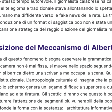
o stesso tempo autorevole. Il giornalista calabrese ha ca
à del telegiornale tradizionale stava allontanando lo spet
umano ma diffidente verso le fake news della rete. La t
 conduzione di un format di saggistica pop non è stata un
ansione strategica del raggio d'azione del giornalista 
izione del Meccanismo di Alber
ata di questo fenomeno bisogna osservare la grammatica 
camera non è mai fissa, si muove nello spazio seguendo
 si barrica dietro una scrivania ma occupa la scena. Q
istituzionale. L'antropologia culturale ci insegna che la p
o lo schermo genera un legame di fiducia superiore a qua
iano ad alta tiratura. Gli scettici diranno che questo è p
turare l'attenzione dei segmenti più vulnerabili della po
fonde la forma con la sostanza: l'architettura informativ