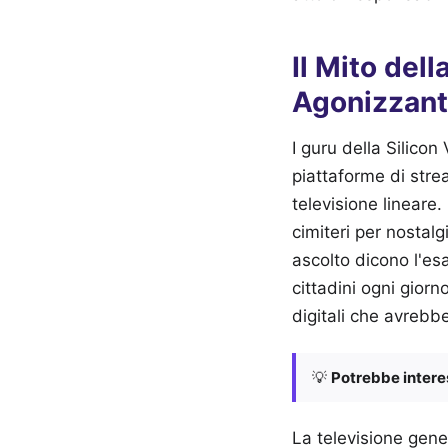
Il Mito del
Agonizzan
I guru della Silicon
piattaforme di stre
televisione lineare
cimiteri per nostalgi
ascolto dicono l'esat
cittadini ogni gior
digitali che avrebb
💡
Potrebbe interes
La televisione gene