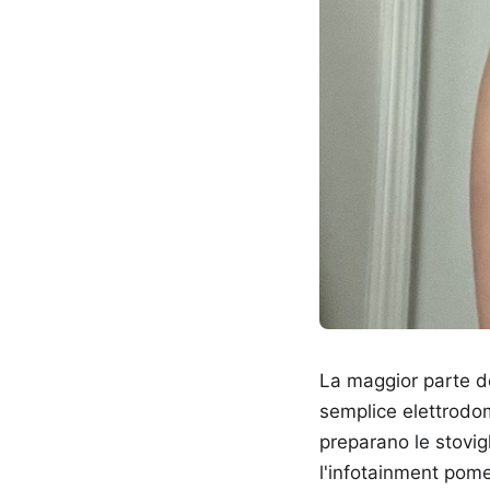
La maggior parte deg
semplice elettrodom
preparano le stovigl
l'infotainment pom