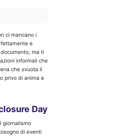
on ci mancano i
erfettamente e
l documento, ma ti
zioni informali che
cena che svuota il
o privo di anima e
sclosure Day
l giornalismo
 bisogno di eventi