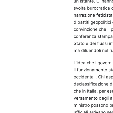
un istante. Ci hann
svolta burocratica o
narrazione feticista
dibattiti geopolitic
convinzione che il p
conferenza stampa 
Stato e dei flussi 
ma diluendoli nel ru
L'idea che i governi
il funzionamento ste
occidentali. Chi as
declassificazione d
che in Italia, per e
versamento degli ar
ministro possono pr
ufficiali arrivano 