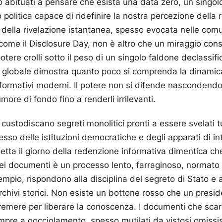
o abituati a pensare che esista una data zero, un singo
 politica capace di ridefinire la nostra percezione della 
 della rivelazione istantanea, spesso evocata nelle comun
i come il Disclosure Day, non è altro che un miraggio cons
otere crolli sotto il peso di un singolo faldone declassifi
globale dimostra quanto poco si comprenda la dinamica 
informativi moderni. Il potere non si difende nascondendo 
more di fondo fino a renderli irrilevanti.
 custodiscano segreti monolitici pronti a essere svelati t
sso delle istituzioni democratiche e degli apparati di in
petta il giorno della redenzione informativa dimentica ch
ei documenti è un processo lento, farraginoso, normato
sempio, rispondono alla disciplina del segreto di Stato e a
chivi storici. Non esiste un bottone rosso che un presi
emere per liberare la conoscenza. I documenti che scar
sempre a gocciolamento, spesso mutilati da vistosi omissis