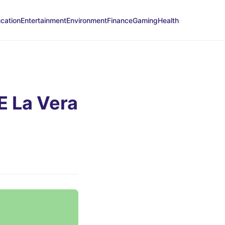
cation
Entertainment
Environment
Finance
Gaming
Health
 E La Vera