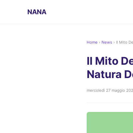
NANA
Home
›
News
›
Il Mito D
Il Mito D
Natura D
mercoledì 27 maggio 20