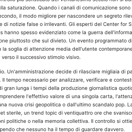
ulla saturazione. Quando i canali di comunicazione sono 
secondo, il modo migliore per nascondere un segreto rile
 di notizie false o irrilevanti. Gli esperti del Center for 
ies hanno spesso evidenziato come la guerra dell'inform
zione piuttosto che sul divieto. Un evento programmato d
 la soglia di attenzione media dell'utente contemporane
verso il successivo stimolo visivo.
o. Un'amministrazione decide di rilasciare migliaia di 
. Il tempo necessario per analizzare, verificare e contest
 gran lunga i tempi della produzione giornalistica quot
prendere l'effettivo valore di una singola carta, l'atten
na nuova crisi geopolitica o dall'ultimo scandalo pop. La
et sterile, un trend topic di ventiquattro ore che svanis
oni politiche o nella memoria collettiva. Il controllo si ot
 sapendo che nessuno ha il tempo di guardare davvero.