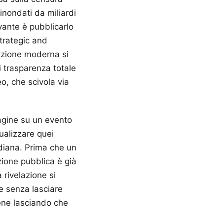
inondati da miliardi
vante è pubblicarlo
Strategic and
azione moderna si
i trasparenza totale
o, che scivola via
pagine su un evento
ualizzare quei
idiana. Prima che un
zione pubblica è già
 rivelazione si
ce senza lasciare
tiene lasciando che