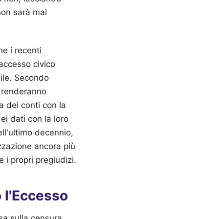
 non sarà mai
e i recenti
'accesso civico
bile. Secondo
a renderanno
a dei conti con la
i dati con la loro
ll'ultimo decennio,
izzazione ancora più
i propri pregiudizi.
o l'Eccesso
sa sulla censura