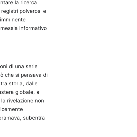
ntare la ricerca
registri polverosi e
n imminente
l messia informativo
oni di una serie
ciò che si pensava di
ra storia, dalle
 estera globale, a
 la rivelazione non
plicemente
o bramava, subentra