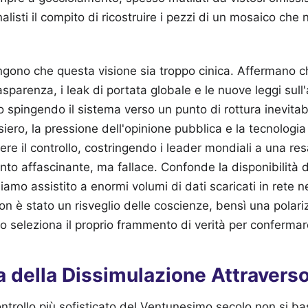
ornalisti il compito di ricostruire i pezzi di un mosaico che
engono che questa visione sia troppo cinica. Affermano ch
sparenza, i leak di portata globale e le nuove leggi sull
o spingendo il sistema verso un punto di rottura inevita
siero, la pressione dell'opinione pubblica e la tecnologi
re il controllo, costringendo i leader mondiali a una res
nto affascinante, ma fallace. Confonde la disponibilità de
mo assistito a enormi volumi di dati scaricati in rete ne
 non è stato un risveglio delle coscienze, bensì una polar
 seleziona il proprio frammento di verità per confermare 
a della Dissimulazione Attravers
ntrollo più sofisticato del Ventunesimo secolo non si ba