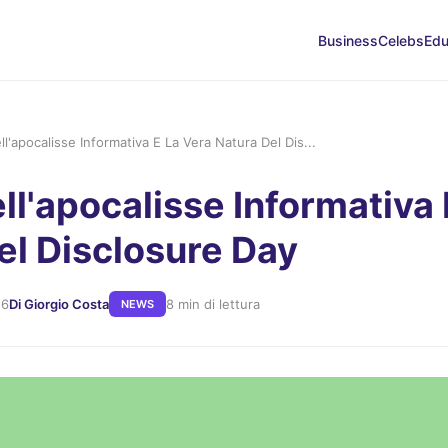
Business
Celebs
Edu
ell'apocalisse Informativa E La Vera Natura Del Dis...
ell'apocalisse Informativa
el Disclosure Day
26
Di Giorgio Costa
8 min di lettura
NEWS