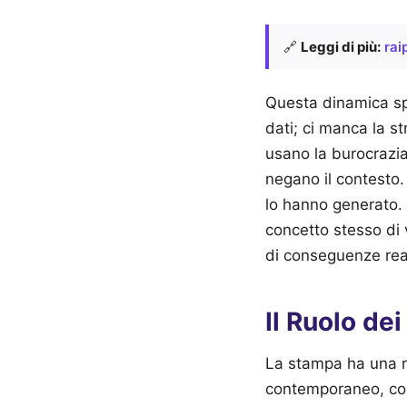
🔗
Leggi di più:
rai
Questa dinamica spo
dati; ci manca la st
usano la burocrazi
negano il contesto.
lo hanno generato. 
concetto stesso di 
di conseguenze real
Il Ruolo de
La stampa ha una re
contemporaneo, cost