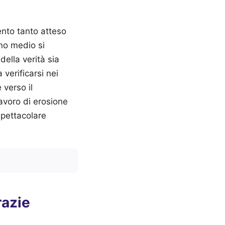
ento tanto atteso
ino medio si
della verità sia
verificarsi nei
 verso il
lavoro di erosione
spettacolare
razie