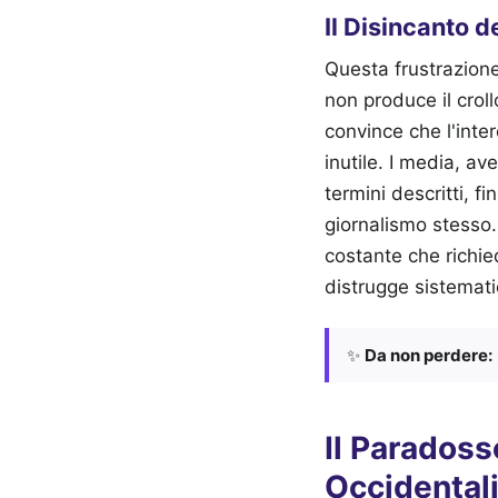
Il Disincanto d
Questa frustrazione
non produce il croll
convince che l'inter
inutile. I media, a
termini descritti, f
giornalismo stesso.
costante che richie
distrugge sistemat
✨
Da non perdere:
Il Paradoss
Occidental