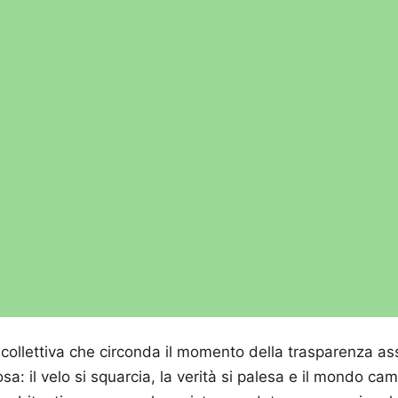
 collettiva che circonda il momento della trasparenza as
osa: il velo si squarcia, la verità si palesa e il mondo c