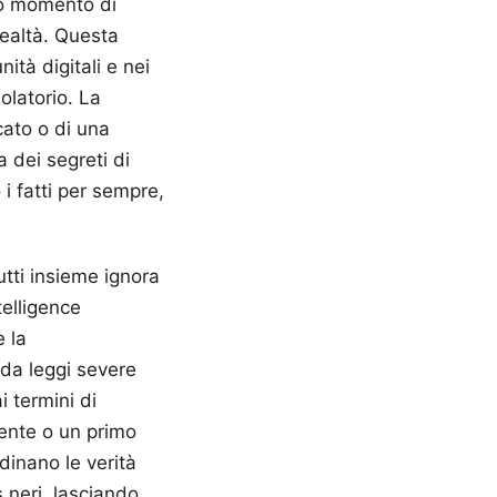
lo momento di
realtà. Questa
ità digitali e nei
olatorio. La
cato o di una
dei segreti di
i fatti per sempre,
utti insieme ignora
telligence
e la
 da leggi severe
i termini di
dente o un primo
dinano le verità
 neri, lasciando