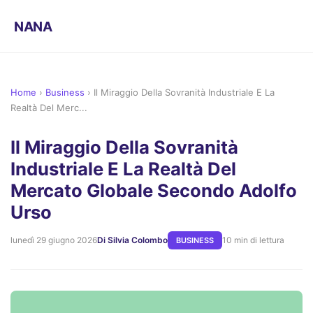
NANA
Home
›
Business
›
Il Miraggio Della Sovranità Industriale E La
Realtà Del Merc...
Il Miraggio Della Sovranità
Industriale E La Realtà Del
Mercato Globale Secondo Adolfo
Urso
lunedì 29 giugno 2026
Di Silvia Colombo
10 min di lettura
BUSINESS