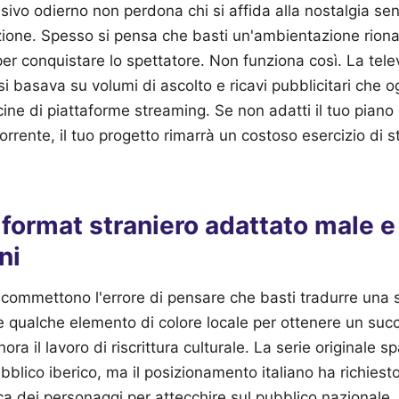
sivo odierno non perdona chi si affida alla nostalgia senz
uzione. Spesso si pensa che basti un'ambientazione rion
 per conquistare lo spettatore. Non funziona così. La tele
si basava su volumi di ascolto e ricavi pubblicitari che 
ine di piattaforme streaming. Se non adatti il tuo piano
corrente, il tuo progetto rimarrà un costoso esercizio di s
l format straniero adattato male e
ni
 commettono l'errore di pensare che basti tradurre una
 qualche elemento di colore locale per ottenere un suc
ora il lavoro di riscrittura culturale. La serie originale
bblico iberico, ma il posizionamento italiano ha richiest
ica dei personaggi per attecchire sul pubblico nazionale.