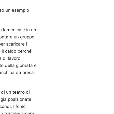
rso un esempio
o domenicale in un
montare un gruppo
per scaricare i
 il caldo perché
 di lavoro
to della giornata è
macchina da presa
 di un teatro di
 già posizionate
ondi. I fonici
 o tre telecamere