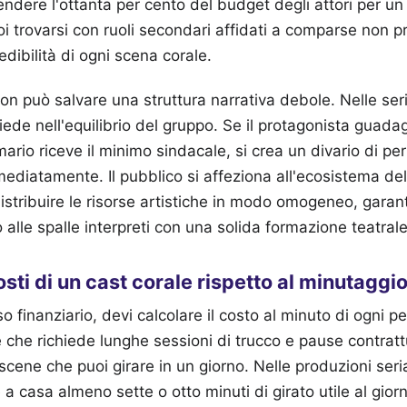
endere l'ottanta per cento del budget degli attori per un
oi trovarsi con ruoli secondari affidati a comparse non p
dibilità di ogni scena corale.
n può salvare una struttura narrativa debole. Nelle serie
siede nell'equilibrio del gruppo. Se il protagonista guad
mario riceve il minimo sindacale, si crea un divario di p
ediatamente. Il pubblico si affeziona all'ecosistema dell
distribuire le risorse artistiche in modo omogeneo, gara
o alle spalle interpreti con una solida formazione teatral
costi di un cast corale rispetto al minutaggi
sso finanziario, devi calcolare il costo al minuto di ogni p
e che richiede lunghe sessioni di trucco e pause contratt
scene che puoi girare in un giorno. Nelle produzioni serial
e a casa almeno sette o otto minuti di girato utile al giorn