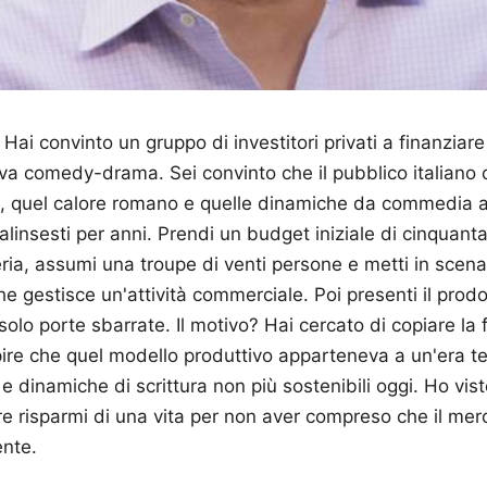
ai convinto un gruppo di investitori privati a finanziare 
iva comedy-drama. Sei convinto che il pubblico italiano 
, quel calore romano e quelle dinamiche da commedia all
insesti per anni. Prendi un budget iniziale di cinquantam
feria, assumi una troupe di venti persone e metti in scena
he gestisce un'attività commerciale. Poi presenti il prodot
i solo porte sbarrate. Il motivo? Hai cercato di copiare la 
re che quel modello produttivo apparteneva a un'era tel
 e dinamiche di scrittura non più sostenibili oggi. Ho vis
e risparmi di una vita per non aver compreso che il merca
nte.