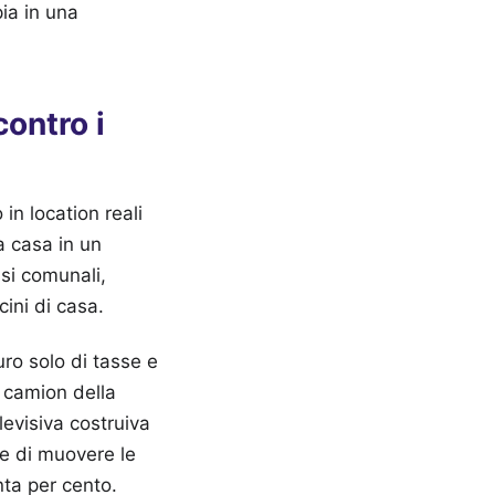
pia in una
contro i
 in location reali
a casa in un
si comunali,
cini di casa.
uro solo di tasse e
 camion della
levisiva costruiva
o e di muovere le
nta per cento.