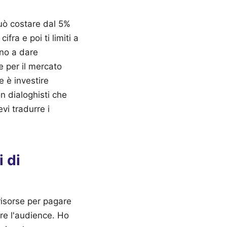
 può costare dal 5%
fra e poi ti limiti a
nno a dare
e per il mercato
e è investire
n dialoghisti che
vi tradurre i
i di
risorse per pagare
ire l'audience. Ho