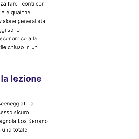
a fare i conti con i
ale e qualche
visione generalista
oggi sono
 economico alla
tile chiuso in un
 la lezione
 sceneggiatura
cesso sicuro.
 spagnola Los Serrano
o una totale