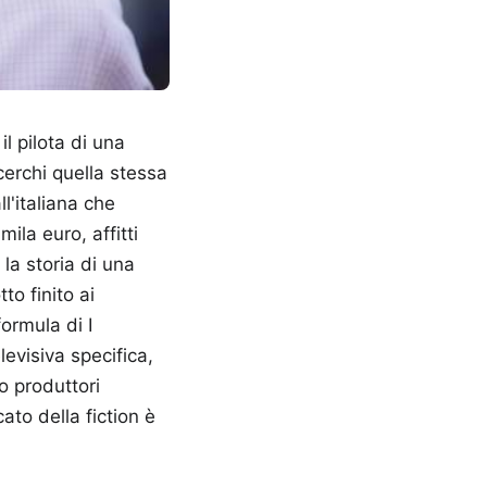
il pilota di una
cerchi quella stessa
'italiana che
ila euro, affitti
 la storia di una
to finito ai
formula di I
evisiva specifica,
to produttori
to della fiction è