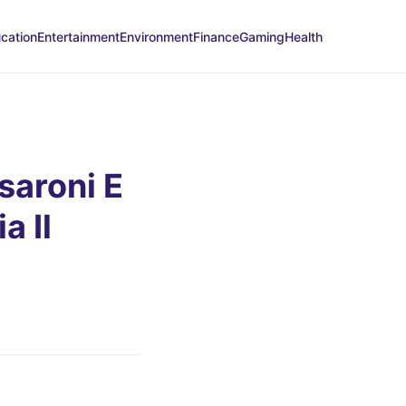
cation
Entertainment
Environment
Finance
Gaming
Health
saroni E
a Il