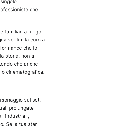
 singolo
rofessioniste che
 familiari a lungo
agna ventimila euro a
erformance che lo
a storia, non al
ntendo che anche i
e o cinematografica.
o
ersonaggio sul set.
uali prolungate
i industriali,
o. Se la tua star