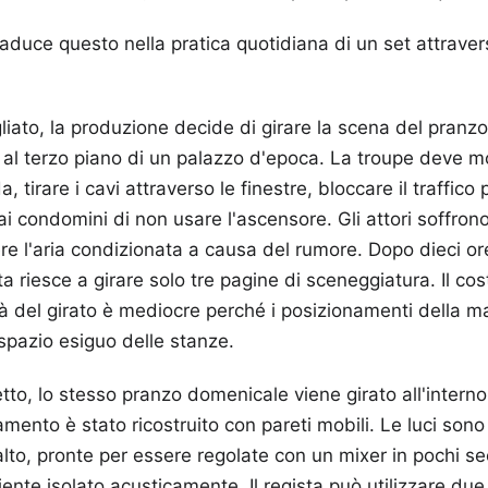
aduce questo nella pratica quotidiana di un set attrave
liato, la produzione decide di girare la scena del pranz
al terzo piano di un palazzo d'epoca. La troupe deve 
, tirare i cavi attraverso le finestre, bloccare il traffico 
i condomini di non usare l'ascensore. Gli attori soffrono
e l'aria condizionata a causa del rumore. Dopo dieci ore
ta riesce a girare solo tre pagine di sceneggiatura. Il cos
ità del girato è mediocre perché i posizionamenti della 
 spazio esiguo delle stanze.
tto, lo stesso pranzo domenicale viene girato all'interno
mento è stato ricostruito con pareti mobili. Le luci sono
lto, pronte per essere regolate con un mixer in pochi sec
ente isolato acusticamente. Il regista può utilizzare due