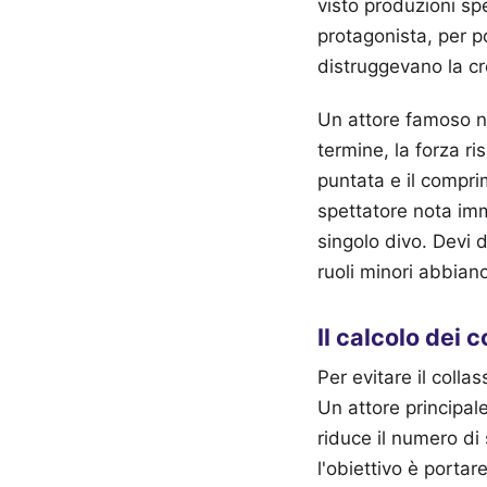
visto produzioni sp
protagonista, per p
distruggevano la cre
Un attore famoso no
termine, la forza ri
puntata e il compri
spettatore nota imm
singolo divo. Devi 
ruoli minori abbian
Il calcolo dei 
Per evitare il colla
Un attore principal
riduce il numero di 
l'obiettivo è portar