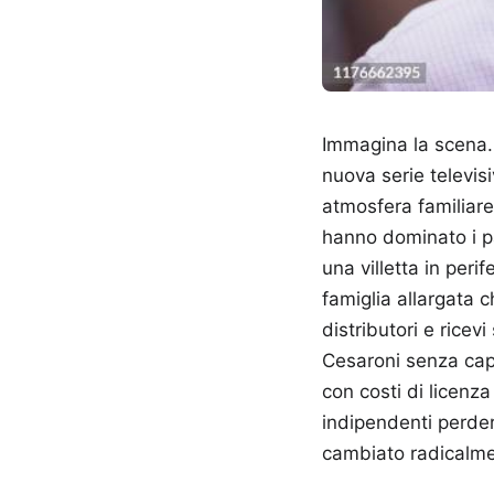
Immagina la scena. H
nuova serie televis
atmosfera familiare
hanno dominato i pal
una villetta in peri
famiglia allargata c
distributori e ricev
Cesaroni senza capi
con costi di licenza
indipendenti perder
cambiato radicalme