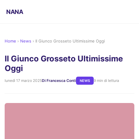
NANA
Home
›
News
›
Il Giunco Grosseto Ultimissime Oggi
Il Giunco Grosseto Ultimissime
Oggi
lunedì 17 marzo 2025
Di Francesca Conti
9 min di lettura
NEWS