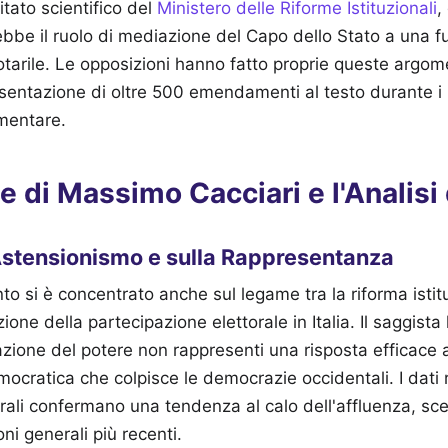
tato scientifico del
Ministero delle Riforme Istituzionali
,
bbe il ruolo di mediazione del Capo dello Stato a una f
arile. Le opposizioni hanno fatto proprie queste argom
entazione di oltre 500 emendamenti al testo durante i l
mentare.
e di Massimo Cacciari e l'Analisi
'Astensionismo e sulla Rappresentanza
ento si è concentrato anche sul legame tra la riforma istit
one della partecipazione elettorale in Italia. Il saggista
zione del potere non rappresenti una risposta efficace al
cratica che colpisce le democrazie occidentali. I dati re
orali confermano una tendenza al calo dell'affluenza, sce
ni generali più recenti.