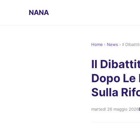
NANA
Home
›
News
›
Il Dibatt
Il Dibatt
Dopo Le 
Sulla Ri
martedì 26 maggio 2026