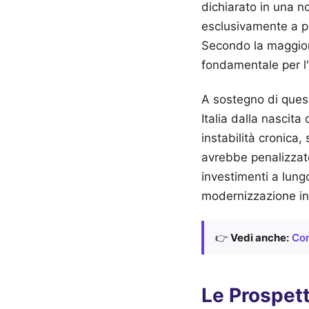
dichiarato in una no
esclusivamente a por
Secondo la maggiora
fondamentale per l'
A sostegno di questa
Italia dalla nascit
instabilità cronica,
avrebbe penalizzato 
investimenti a lung
modernizzazione ind
👉
Vedi anche:
Com
Le Prospett