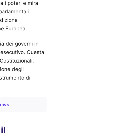
a i poteri e mira
 parlamentari.
ndizione
ne Europea.
ia dei governi in
n esecutivo. Questa
Costituzionali,
zione degli
 strumento di
News
il