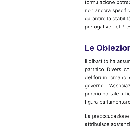
formulazione potreb
non ancora specifi
garantire la stabili
prerogative del Pre
Le Obiezion
Il dibattito ha ass
partitico. Diversi c
del forum romano, c
governo. L'Associaz
proprio portale uff
figura parlamentare
La preoccupazione p
attribuisce sostanz