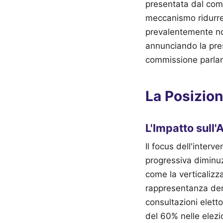
presentata dal comi
meccanismo ridurre
prevalentemente not
annunciando la pres
commissione parla
La Posizion
L'Impatto sull
Il focus dell'interv
progressiva diminuzi
come la verticalizza
rappresentanza demo
consultazioni elett
del 60% nelle elezio