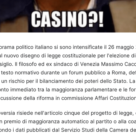
rama politico italiano si sono intensificate il 26 maggio
ul nuovo disegno di legge costituzionale per l'elezione di
iglio. Il filosofo ed ex sindaco di Venezia Massimo Cac
ul testo normativo durante un forum pubblico a Roma, de
un rischio per il bilanciamento dei poteri dello Stato. L
onto immediato tra la maggioranza parlamentare e le for
cussione della riforma in commissione Affari Costituzion
roversia risiede nell'articolo cinque del progetto di legge
n premio di maggioranza automatico al partito o alla coal
ndo i dati pubblicati dal Servizio Studi della Camera dei