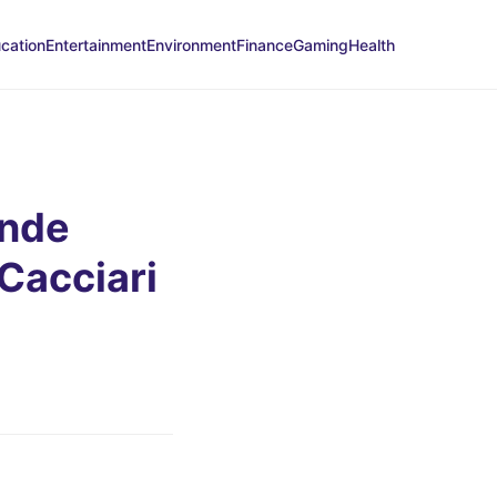
cation
Entertainment
Environment
Finance
Gaming
Health
ende
Cacciari