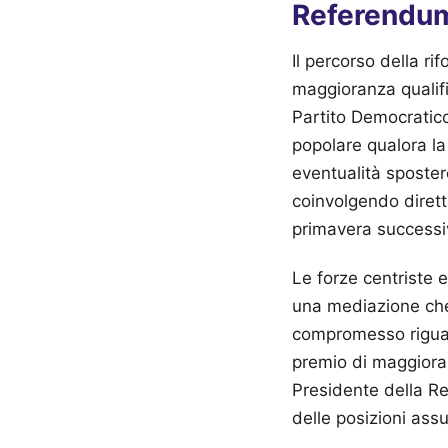
Referendu
Il percorso della r
maggioranza qualifi
Partito Democratico
popolare qualora l
eventualità spostere
coinvolgendo dirett
primavera successi
Le forze centriste 
una mediazione che 
compromesso riguar
premio di maggioran
Presidente della Rep
delle posizioni assu