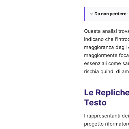
✨
Da non perdere:
Questa analisi trova
indicano che l'intro
maggioranza degli el
maggiormente focali
essenziali come sani
rischia quindi di amp
Le Repliche
Testo
I rappresentanti dei
progetto riformatore