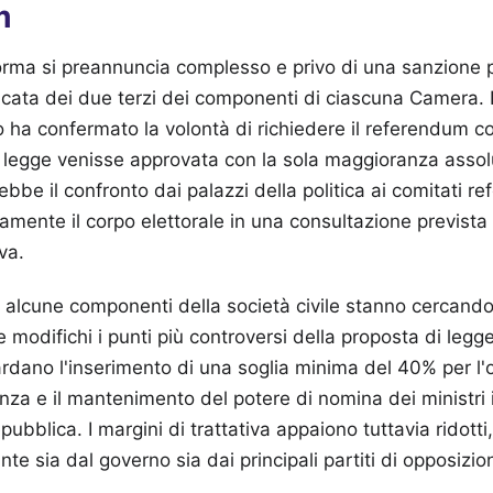
m
iforma si preannuncia complesso e privo di una sanzione
cata dei due terzi dei componenti di ciascuna Camera. I
 ha confermato la volontà di richiedere il referendum c
a legge venisse approvata con la sola maggioranza asso
bbe il confronto dai palazzi della politica ai comitati re
amente il corpo elettorale in una consultazione prevista
va.
e alcune componenti della società civile stanno cercand
modifichi i punti più controversi della proposta di legg
dano l'inserimento di una soglia minima del 40% per l'
za e il mantenimento del potere di nomina dei ministri 
ubblica. I margini di trattativa appaiono tuttavia ridotti,
nte sia dal governo sia dai principali partiti di opposizio