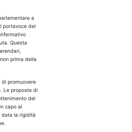
 parlamentare a
l portavoce del
onfermativo
luta. Questa
ferendari,
 non prima della
o di promuovere
e. Le proposte di
ottenimento del
in capo al
 data la rigidità
ne.