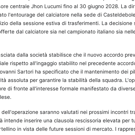
sore centrale Jhon Lucumi fino al 30 giugno 2028. La di
ato l'entourage del calciatore nella sede di Casteldebol
inizio della sessione estiva di trasferimenti. La decisione 
fferte dal calciatore sia nel campionato italiano sia nel
lasciata dalla società stabilisce che il nuovo accordo pr
e rispetto all'ingaggio stabilito nel precedente accordo.
ovanni Sartori ha specificato che il mantenimento dei pila
ità assoluta per garantire la stabilità della squadra. L'
tore di fronte all'interesse formale manifestato da diver
lese.
 dell'operazione saranno valutati nei prossimi incontri tra
à intende inserire una clausola rescissoria elevata per tu
tellino in vista delle future sessioni di mercato. I rappre