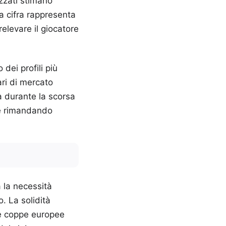
izzati stimano
a cifra rappresenta
relevare il giocatore
dei profili più
ari di mercato
a durante la scorsa
le rimandando
 la necessità
o. La solidità
lle coppe europee