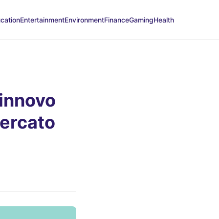
cation
Entertainment
Environment
Finance
Gaming
Health
Rinnovo
Mercato