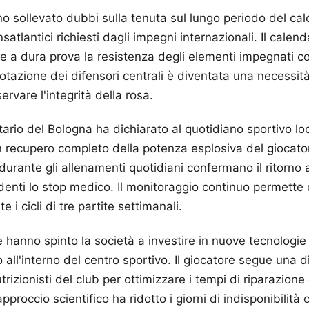
anno sollevato dubbi sulla tenuta sul lungo periodo del ca
nsatlantici richiesti dagli impegni internazionali. Il calen
 a dura prova la resistenza degli elementi impegnati co
tazione dei difensori centrali è diventata una necessità
ervare l'integrità della rosa.
tario del Bologna ha dichiarato al quotidiano sportivo loc
n recupero completo della potenza esplosiva del giocatore
durante gli allenamenti quotidiani confermano il ritorno ai 
denti lo stop medico. Il monitoraggio continuo permette 
 i cicli di tre partite settimanali.
 hanno spinto la società a investire in nuove tecnologie 
all'interno del centro sportivo. Il giocatore segue una d
rizionisti del club per ottimizzare i tempi di riparazione 
proccio scientifico ha ridotto i giorni di indisponibilità 