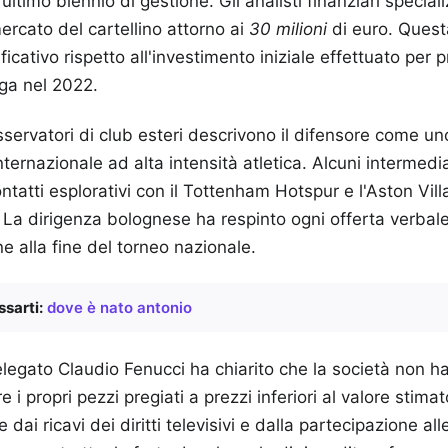
ltimo biennio di gestione. Gli analisti finanziari special
mercato del cartellino attorno ai
30 milioni
di euro. Quest
icativo rispetto all'investimento iniziale effettuato per p
ga nel 2022.
sservatori di club esteri descrivono il difensore come uno 
 internazionale ad alta intensità atletica. Alcuni intermedi
tatti esplorativi con il Tottenham Hotspur e l'Aston Vill
. La dirigenza bolognese ha respinto ogni offerta verba
e alla fine del torneo nazionale.
sarti:
dove è nato antonio
legato Claudio Fenucci ha chiarito che la società non ha
i propri pezzi pregiati a prezzi inferiori al valore stimat
e dai ricavi dei diritti televisivi e dalla partecipazione a