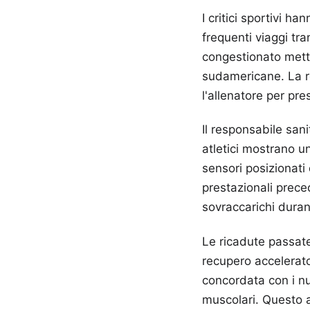
I critici sportivi h
frequenti viaggi tra
congestionato mette
sudamericane. La ro
l'allenatore per pres
Il responsabile sani
atletici mostrano u
sensori posizionati 
prestazionali prece
sovraccarichi durante
Le ricadute passate
recupero accelerato 
concordata con i nut
muscolari. Questo ap