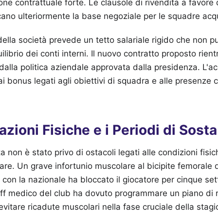
ne contrattuale forte. Le clausole di rivendita a favore 
no ulteriormente la base negoziale per le squadre acqu
o della società prevede un tetto salariale rigido che non 
librio dei conti interni. Il nuovo contratto proposto rien
dalla politica aziendale approvata dalla presidenza. L'ac
 bonus legati agli obiettivi di squadra e alle presenze
zioni Fisiche e i Periodi di Sosta
ta non è stato privo di ostacoli legati alle condizioni fisi
lare. Un grave infortunio muscolare al bicipite femorale
 con la nazionale ha bloccato il giocatore per cinque se
aff medico del club ha dovuto programmare un piano di 
evitare ricadute muscolari nella fase cruciale della stagi