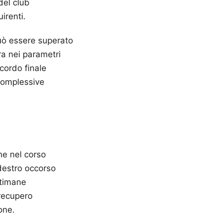
del club
irenti.
può essere superato
tra nei parametri
cordo finale
 complessive
che nel corso
 destro occorso
ttimane
recupero
one.