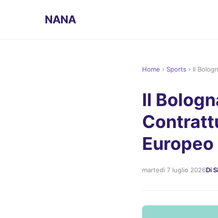
NANA
Home
›
Sports
›
Il Bolog
Il Bologn
Contratt
Europeo
martedì 7 luglio 2026
Di S