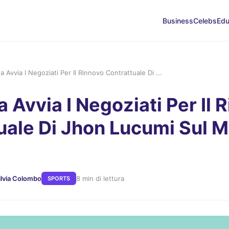
Business
Celebs
Edu
na Avvia I Negoziati Per Il Rinnovo Contrattuale Di ...
a Avvia I Negoziati Per Il 
uale Di Jhon Lucumi Sul 
ilvia Colombo
8 min di lettura
SPORTS