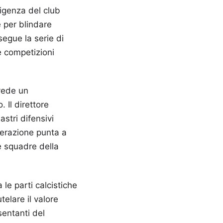
rigenza del club
e per blindare
segue la serie di
le competizioni
evede un
 Il direttore
stri difensivi
operazione punta a
se squadre della
 le parti calcistiche
telare il valore
sentanti del