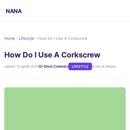
NANA
Home
›
Lifestyle
›
How Do I Use A Corkscrew
How Do I Use A Corkscrew
sabato 12 aprile 2025
Di Silvia Colombo
8 min di lettura
LIFESTYLE