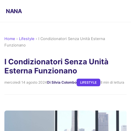
NANA
Home
›
Lifestyle
›
I Condizionatori Senza Unità Esterna
Funzionano
I Condizionatori Senza Unità
Esterna Funzionano
mercoledì 14 agosto 2024
Di Silvia Colombo
8 min di lettura
LIFESTYLE