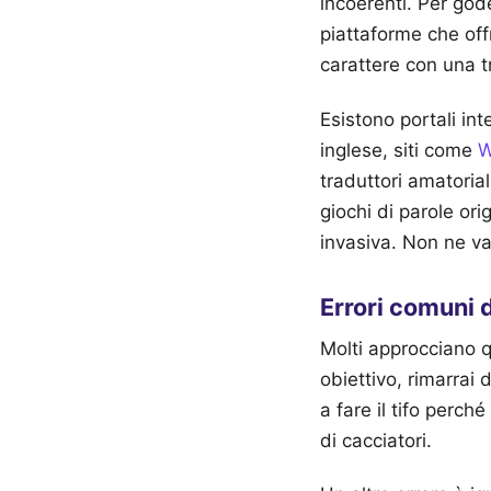
incoerenti. Per go
piattaforme che off
carattere con una t
Esistono portali int
inglese, siti come
W
traduttori amatoria
giochi di parole orig
invasiva. Non ne val
Errori comuni d
Molti approcciano qu
obiettivo, rimarrai 
a fare il tifo perch
di cacciatori.