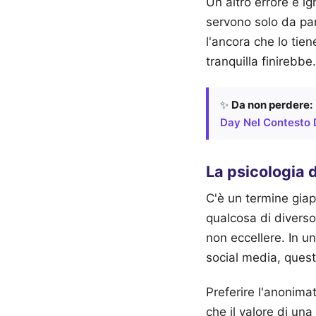
Un altro errore è i
servono solo da par
l'ancora che lo tien
tranquilla finirebb
✨
Da non perdere:
Day Nel Contesto 
La psicologia 
C'è un termine gia
qualcosa di diverso.
non eccellere. In u
social media, questa
Preferire l'anonimat
che il valore di una