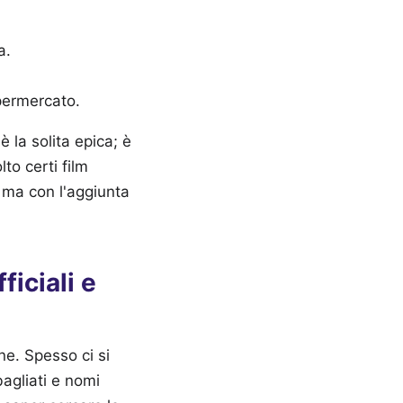
a.
upermercato.
 la solita epica; è
to certi film
, ma con l'aggiunta
iciali e
ene. Spesso ci si
agliati e nomi