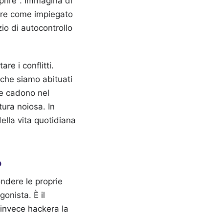
oprire". Immagina di
rare come impiegato
io di autocontrollo
re i conflitti.
 che siamo abituati
ere cadono nel
tura noiosa. In
della vita quotidiana
o
ndere le proprie
gonista. È il
i invece hackera la