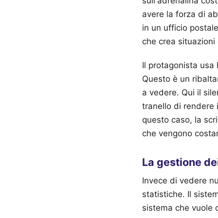
sull'adrenalina cost
avere la forza di a
in un ufficio posta
che crea situazion
Il protagonista usa
Questo è un ribalta
a vedere. Qui il sil
tranello di rendere 
questo caso, la scri
che vengono costan
La gestione dei
Invece di vedere n
statistiche. Il sist
sistema che vuole ch