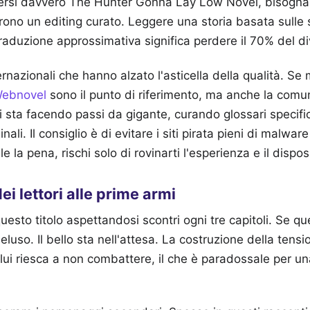
dersi davvero The Hunter Gonna Lay Low Novel, bisogna 
rono un editing curato. Leggere una storia basata sulle
raduzione approssimativa significa perdere il 70% del d
ernazionali che hanno alzato l'asticella della qualità. Se 
ebnovel
sono il punto di riferimento, ma anche la comuni
li sta facendo passi da gigante, curando glossari specifi
inali. Il consiglio è di evitare i siti pirata pieni di malwar
e la pena, rischi solo di rovinarti l'esperienza e il disposi
ei lettori alle prime armi
esto titolo aspettandosi scontri ogni tre capitoli. Se que
deluso. Il bello sta nell'attesa. La costruzione della tensio
é lui riesca a non combattere, il che è paradossale per un