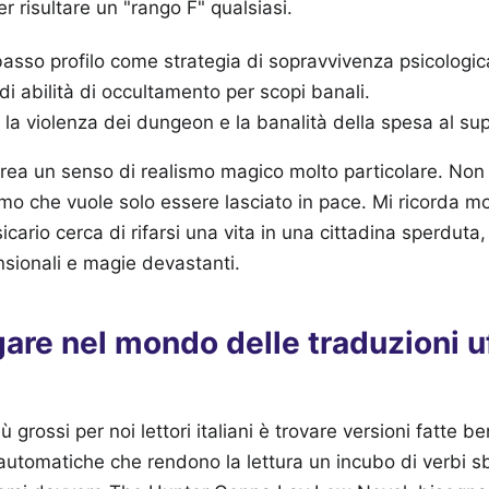
r risultare un "rango F" qualsiasi.
basso profilo come strategia di sopravvivenza psicologic
di abilità di occultamento per scopi banali.
ra la violenza dei dungeon e la banalità della spesa al s
ea un senso di realismo magico molto particolare. Non è
mo che vuole solo essere lasciato in pace. Mi ricorda mol
icario cerca di rifarsi una vita in una cittadina sperduta
nsionali e magie devastanti.
re nel mondo delle traduzioni uff
 grossi per noi lettori italiani è trovare versioni fatte b
 automatiche che rendono la lettura un incubo di verbi sb