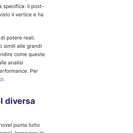
 specifica: il post-
sto il vertice e ha
di potere reali.
simili alle grandi
fondire come queste
le analisi
performance
.
Per
ol
.
l diversa
novel punta tutto