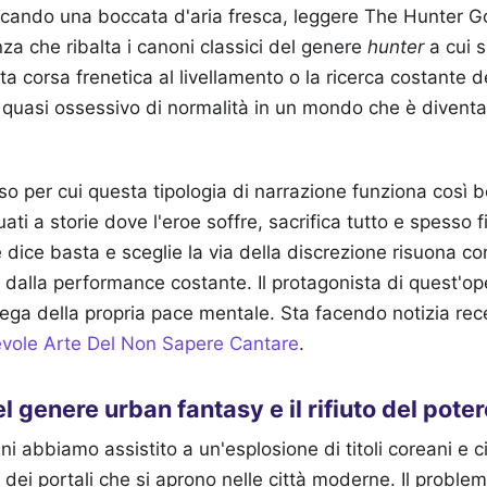
cercando una boccata d'aria fresca, leggere The Hunter
za che ribalta i canoni classici del genere
hunter
a cui s
ita corsa frenetica al livellamento o la ricerca costante d
io quasi ossessivo di normalità in un mondo che è diventa
o per cui questa tipologia di narrazione funziona così be
ati a storie dove l'eroe soffre, sacrifica tutto e spesso 
dice basta e sceglie la via della discrezione risuona con
a dalla performance costante. Il protagonista di quest'op
tega della propria pace mentale.
Sta facendo notizia re
evole Arte Del Non Sapere Cantare
.
l genere urban fantasy e il rifiuto del poter
nni abbiamo assistito a un'esplosione di titoli coreani e c
ei portali che si aprono nelle città moderne. Il proble