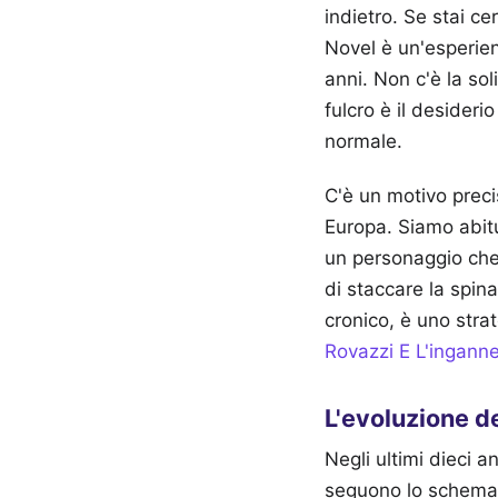
indietro. Se stai 
Novel è un'esperien
anni. Non c'è la sol
fulcro è il desider
normale.
C'è un motivo precis
Europa. Siamo abitu
un personaggio che 
di staccare la spin
cronico, è uno stra
Rovazzi E L'ingann
L'evoluzione de
Negli ultimi dieci a
seguono lo schema d