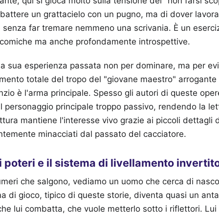
ante, qui si gioca molto sulla tensione del "non farsi sc
bbattere un grattacielo con un pugno, ma di dover lavo
le senza far tremare nemmeno una scrivania. È un eserciz
i comiche ma anche profondamente introspettive.
 la sua esperienza passata non per dominare, ma per evita
mento totale del tropo del "giovane maestro" arrogante
enzio è l'arma principale. Spesso gli autori di queste op
il personaggio principale troppo passivo, rendendo la let
ttura mantiene l'interesse vivo grazie ai piccoli dettagli 
temente minacciati dal passato del cacciatore.
 poteri e il sistema di livellamento invertit
umeri che salgono, vediamo un uomo che cerca di nasco
ema di gioco, tipico di queste storie, diventa quasi un anta
e lui combatta, che vuole metterlo sotto i riflettori. Lu