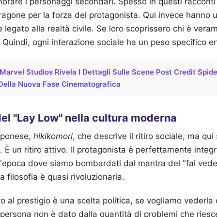
gnorare i personaggi secondari. Spesso in questi racconti
agone per la forza del protagonista. Qui invece hanno un
e legato alla realtà civile. Se loro scoprissero chi è vera
e. Quindi, ogni interazione sociale ha un peso specifico 
Marvel Studios Rivela I Dettagli Sulle Scene Post Credit Sp
Della Nuova Fase Cinematografica
del "Lay Low" nella cultura moderna
pponese,
hikikomori
, che descrive il ritiro sociale, ma qu
 È un ritiro attivo. Il protagonista è perfettamente inte
n'epoca dove siamo bombardati dal mantra del "fai veder
 filosofia è quasi rivoluzionaria.
o al prestigio è una scelta politica, se vogliamo vederla 
 persona non è dato dalla quantità di problemi che riesce