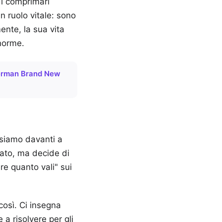
 i comprimari
 ruolo vitale: sono
mente, la sua vita
enorme.
iderman Brand New
i siamo davanti a
grato, ma decide di
e quanto vali" sui
così. Ci insegna
 a risolvere per gli