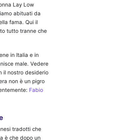
 Gonna Lay Low
iamo abituati da
ella fama. Qui il
to tutto tranne che
ne in Italia e in
finisce male. Vedere
 il nostro desiderio
era non è un pigro
centemente:
Fabio
e
inesi tradotti che
ma è che dopo un