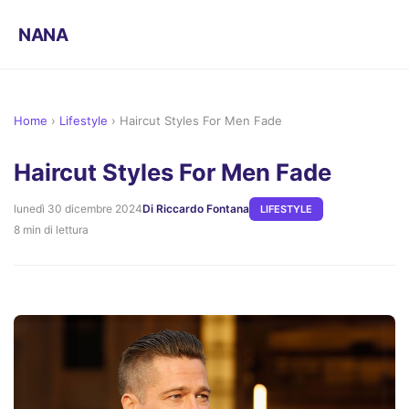
NANA
Home
›
Lifestyle
›
Haircut Styles For Men Fade
Haircut Styles For Men Fade
lunedì 30 dicembre 2024
Di Riccardo Fontana
LIFESTYLE
8 min di lettura