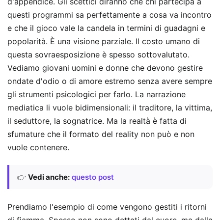
d'appendice. Gli scettici diranno che chi partecipa a
questi programmi sa perfettamente a cosa va incontro
e che il gioco vale la candela in termini di guadagni e
popolarità. È una visione parziale. Il costo umano di
questa sovraesposizione è spesso sottovalutato.
Vediamo giovani uomini e donne che devono gestire
ondate d'odio o di amore estremo senza avere sempre
gli strumenti psicologici per farlo. La narrazione
mediatica li vuole bidimensionali: il traditore, la vittima,
il seduttore, la sognatrice. Ma la realtà è fatta di
sfumature che il formato del reality non può e non
vuole contenere.
👉
Vedi anche:
questo post
Prendiamo l'esempio di come vengono gestiti i ritorni
di fiamma. Spesso non sono dettati dal cuore, ma dalla