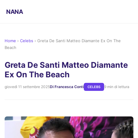
NANA
Home
›
Celebs
›
Greta De Santi Matteo Diamante Ex On The
Beach
Greta De Santi Matteo Diamante
Ex On The Beach
giovedì 11 settembre 2025
Di Francesca Conti
9 min di lettura
CELEBS