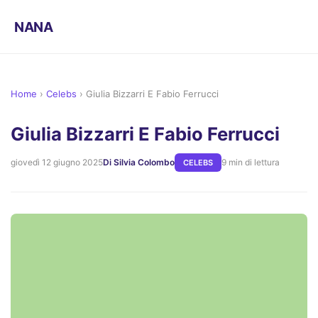
NANA
Home
›
Celebs
›
Giulia Bizzarri E Fabio Ferrucci
Giulia Bizzarri E Fabio Ferrucci
giovedì 12 giugno 2025
Di Silvia Colombo
9 min di lettura
CELEBS