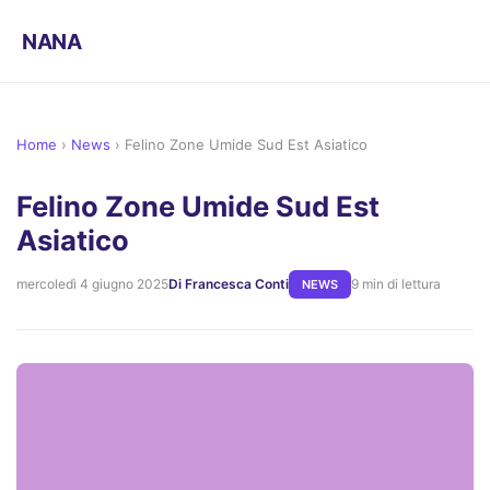
NANA
Home
›
News
›
Felino Zone Umide Sud Est Asiatico
Felino Zone Umide Sud Est
Asiatico
mercoledì 4 giugno 2025
Di Francesca Conti
9 min di lettura
NEWS