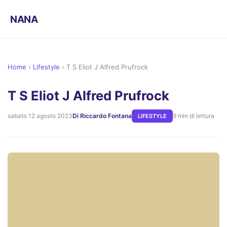
NANA
Home
›
Lifestyle
›
T S Eliot J Alfred Prufrock
T S Eliot J Alfred Prufrock
sabato 12 agosto 2023
Di Riccardo Fontana
9 min di lettura
LIFESTYLE