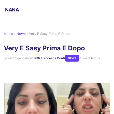
NANA
Home
›
News
›
Very E Sasy Prima E Dopo
Very E Sasy Prima E Dopo
giovedì 1 gennaio 2026
Di Francesca Conti
7 min di lettura
NEWS