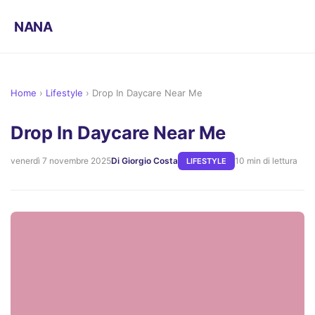
NANA
Home
›
Lifestyle
›
Drop In Daycare Near Me
Drop In Daycare Near Me
venerdì 7 novembre 2025
Di Giorgio Costa
10 min di lettura
LIFESTYLE