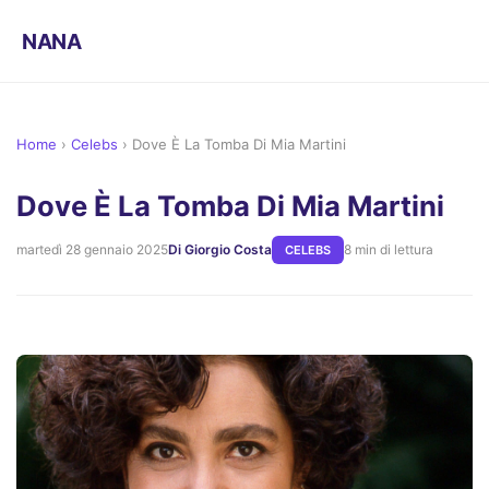
NANA
Home
›
Celebs
›
Dove È La Tomba Di Mia Martini
Dove È La Tomba Di Mia Martini
martedì 28 gennaio 2025
Di Giorgio Costa
8 min di lettura
CELEBS