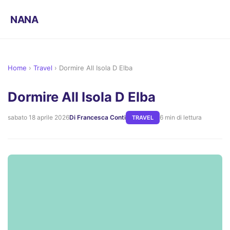
NANA
Home
›
Travel
›
Dormire All Isola D Elba
Dormire All Isola D Elba
sabato 18 aprile 2026
Di Francesca Conti
6 min di lettura
TRAVEL