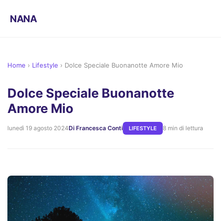
NANA
Home
›
Lifestyle
›
Dolce Speciale Buonanotte Amore Mio
Dolce Speciale Buonanotte
Amore Mio
lunedì 19 agosto 2024
Di Francesca Conti
8 min di lettura
LIFESTYLE