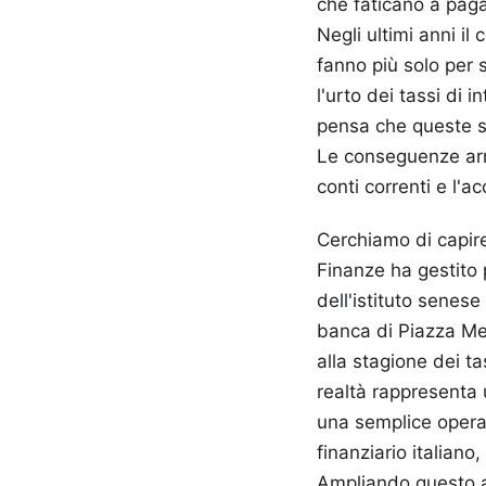
che faticano a pagar
Negli ultimi anni i
fanno più solo per 
l'urto dei tassi di 
pensa che queste si
Le conseguenze arri
conti correnti e l'a
Cerchiamo di capire
Finanze ha gestito 
dell'istituto senese
banca di Piazza Me
alla stagione dei t
realtà rappresenta 
una semplice operaz
finanziario italian
Ampliando questo 