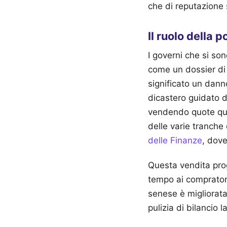
che di reputazione s
Il ruolo della 
I governi che si s
come un dossier di 
significato un danno
dicastero guidato d
vendendo quote quan
delle varie tranche 
delle Finanze
, dove
Questa vendita prog
tempo ai compratori p
senese è migliorata 
pulizia di bilancio 