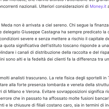
concorrenti nazionali.
Ulteriori considerazioni di
Money.it
a
Meda non è arrivata a ciel sereno. Chi segue la finanza
re delegato Giuseppe Castagna ha sempre predicato la cr
condizioni severe e senza mettere a rischio il capitale d
a quota significativa dell'istituto toscano risponde a una
 blindare i canali di distribuzione della raccolta e del ris
ni sono alti e la fedeltà dei clienti fa la differenza tra 
olti analisti trascurano. La rete fisica degli sportelli i
re alla forte presenza lombarda e veneta della struttu
ri di Milano e Verona. Evitare sovrapposizioni significa rid
n errore che in passato ha affossato molte fusioni bancar
i e le chiusure di filiali costano caro, sia in termini di i