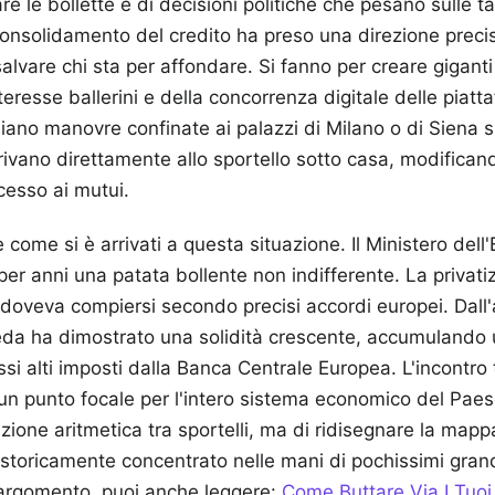
e le bollette e di decisioni politiche che pesano sulle tas
l consolidamento del credito ha preso una direzione precis
salvare chi sta per affondare. Si fanno per creare gigant
interesse ballerini e della concorrenza digitale delle piat
ano manovre confinate ai palazzi di Milano o di Siena si
vano direttamente allo sportello sotto casa, modificand
ccesso ai mutui.
 come si è arrivati a questa situazione. Il Ministero dell
per anni una patata bollente non indifferente. La privat
 doveva compiersi secondo precisi accordi europei. Dall'a
da ha dimostrato una solidità crescente, accumulando ut
assi alti imposti dalla Banca Centrale Europea. L'incontro
un punto focale per l'intero sistema economico del Paese
ione aritmetica tra sportelli, ma di ridisegnare la mapp
o, storicamente concentrato nelle mani di pochissimi grand
argomento, puoi anche leggere:
Come Buttare Via I Tuo