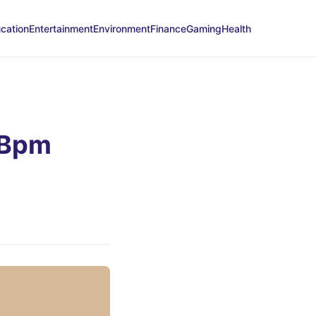
cation
Entertainment
Environment
Finance
Gaming
Health
 Bpm