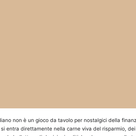
taliano non è un gioco da tavolo per nostalgici della fina
 entra direttamente nella carne viva del risparmio, dei 