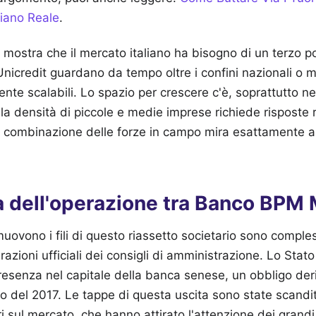
iano Reale
.
ci mostra che il mercato italiano ha bisogno di un terzo p
Unicredit guardano da tempo oltre i confini nazionali o
ente scalabili. Lo spazio per crescere c'è, soprattutto nel
a densità di piccole e medie imprese richiede risposte r
 La combinazione delle forze in campo mira esattamente a
na dell'operazione tra Banco BPM
ovono i fili di questo riassetto societario sono compl
arazioni ufficiali dei consigli di amministrazione. Lo Stat
presenza nel capitale della banca senese, un obbligo der
o del 2017. Le tappe di questa uscita sono state scandi
i sul mercato, che hanno attirato l'attenzione dei grandi 