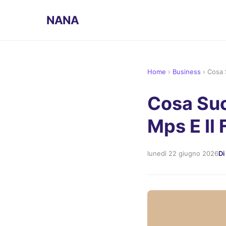
NANA
Home
›
Business
›
Cosa 
Cosa Su
Mps E Il 
lunedì 22 giugno 2026
Di