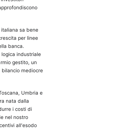
pprofondiscono
 italiana sa bene
escita per linee
ella banca.
 logica industriale
parmio gestito, un
un bilancio mediocre
n Toscana, Umbria e
ra nata dalla
urre i costi di
ie nel nostro
ncentivi all'esodo