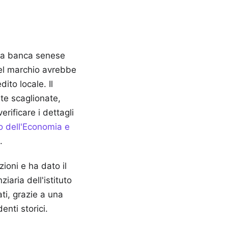
 la banca senese
uel marchio avrebbe
ito locale. Il
te scaglionate,
rificare i dettagli
o dell'Economia e
.
ioni e ha dato il
ziaria dell'istituto
ati, grazie a una
enti storici.