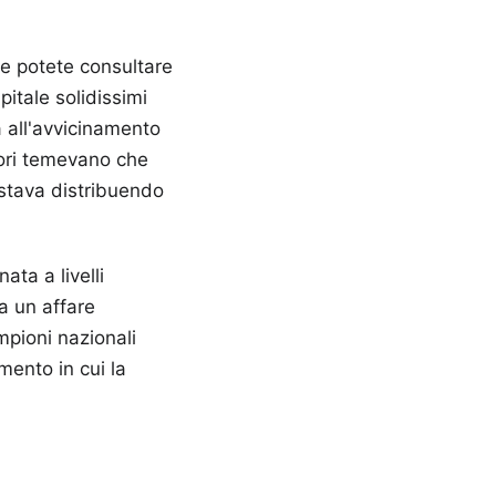
he potete consultare
apitale solidissimi
a all'avvicinamento
itori temevano che
 stava distribuendo
ata a livelli
a un affare
mpioni nazionali
mento in cui la