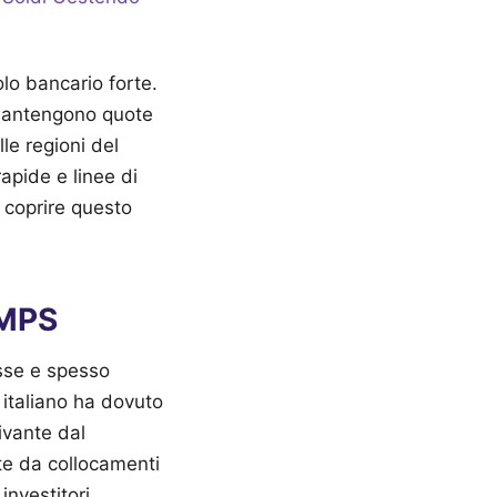
olo bancario forte.
 mantengono quote
le regioni del
apide e linee di
 coprire questo
 MPS
esse e spesso
o italiano ha dovuto
ivante dal
te da collocamenti
investitori