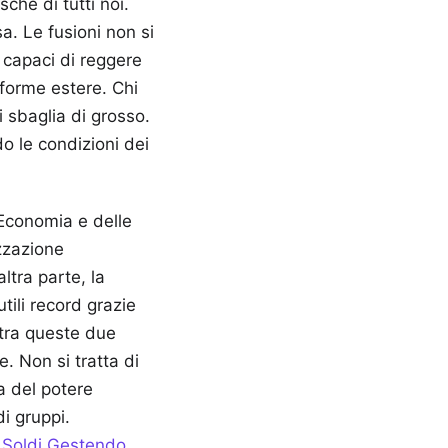
che di tutti noi.
a. Le fusioni non si
i capaci di reggere
taforme estere. Chi
 sbaglia di grosso.
o le condizioni dei
'Economia e delle
izzazione
ltra parte, la
ili record grazie
 tra queste due
. Non si tratta di
a del potere
i gruppi.
i Soldi Gestendo