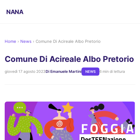
NANA
Home
›
News
›
Comune Di Acireale Albo Pretorio
Comune Di Acireale Albo Pretorio
giovedì 17 agosto 2023
Di Emanuele Martini
6 min di lettura
NEWS