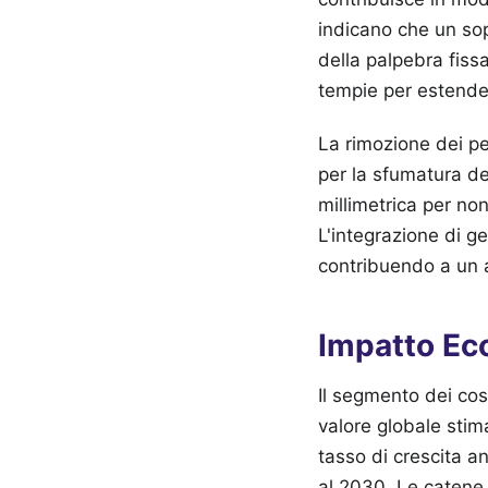
indicano che un sop
della palpebra fiss
tempie per estende
La rimozione dei pel
per la sfumatura d
millimetrica per non
L'integrazione di ge
contribuendo a un a
Impatto Eco
Il segmento dei cosm
valore globale stim
tasso di crescita a
al 2030. Le catene 