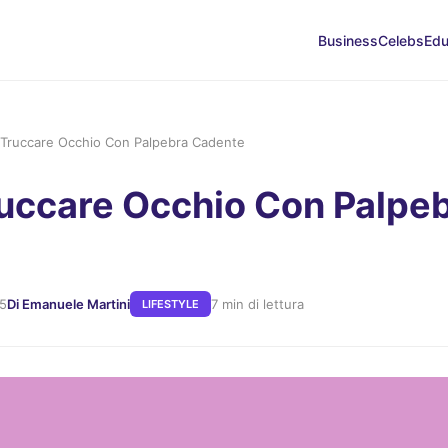
Business
Celebs
Edu
Truccare Occhio Con Palpebra Cadente
uccare Occhio Con Palpe
25
Di Emanuele Martini
7 min di lettura
LIFESTYLE