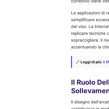
correttivo viene vi
Le applicazioni di 
semplificare ecces
del viso. La Intern
replicare tecniche 
sopraccigliare. Il r
accentuando la chi
🔗
Leggi di più:
Il 
Il Ruolo Del
Sollevame
Il disegno dell'arca
contribuisce in mod