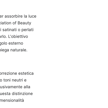
er assorbire la luce
ciation of Beauty
satinati o perlati
lo. L'obiettivo
ngolo esterno
piega naturale.
orrezione estetica
 toni neutri e
clusivamente alla
uesta distinzione
imensionalità