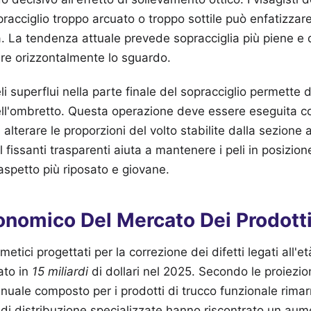
racciglio troppo arcuato o troppo sottile può enfatizzar
a. La tendenza attuale prevede sopracciglia più piene e 
re orizzontalmente lo sguardo.
i superflui nella parte finale del sopracciglio permette d
ell'ombretto. Questa operazione deve essere eseguita c
 alterare le proporzioni del volto stabilite dalla sezione 
l fissanti trasparenti aiuta a mantenere i peli in posizion
spetto più riposato e giovane.
nomico Del Mercato Dei Prodotti 
etici progettati per la correzione dei difetti legati all'e
ato in
15 miliardi
di dollari nel 2025. Secondo le proiezio
nnuale composto per i prodotti di trucco funzionale rimar
di distribuzione specializzate hanno riscontrato un aum