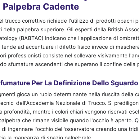
 Palpebra Cadente
l trucco correttivo richiede l'utilizzo di prodotti opachi p
 della palpebra superiore. Gli esperti della British Asso
logy (BABTAC) indicano che l'applicazione di ombretti 
 tende ad accentuare il difetto fisico invece di mascherar
ori professionisti consiste nel sollevare visivamente l'a
ando sfumature ascendenti che superano il confine della 
 Sfumature Per La Definizione Dello Sguardo
gmenti gioca un ruolo determinante nella riuscita della c
ecnici dell'Accademia Nazionale di Trucco. Si prediligono
la profondità, mentre i colori chiari vengono riservati es
palpebra che rimane visibile quando l'occhio è aperto. Q
di ingannare l'occhio dell'osservatore creando una trid
ancia la mancanza di spazio palpebrale.