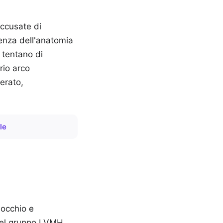
accusate di
enza dell'anatomia
 tentano di
rio arco
perato,
le
 occhio e
i del gruppo LVMH