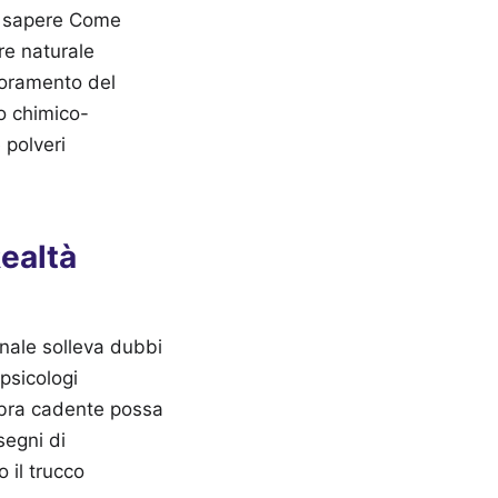
ra sapere Come
re naturale
rioramento del
o chimico-
 polveri
Realtà
onale solleva dubbi
psicologi
pebra cadente possa
segni di
 il trucco