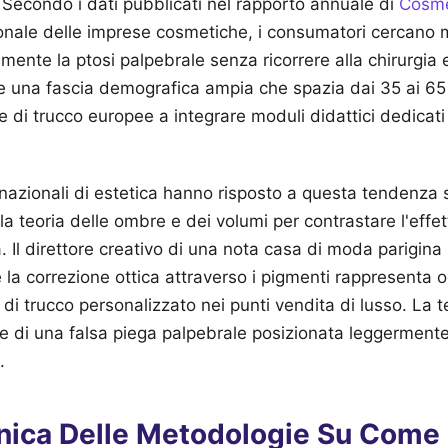
 Secondo i dati pubblicati nel rapporto annuale di
Cosmet
ionale delle imprese cosmetiche, i consumatori cercano
mente la ptosi palpebrale senza ricorrere alla chirurgia es
 una fascia demografica ampia che spazia dai 35 ai 65 
e di trucco europee a integrare moduli didattici dedicat
nazionali di estetica hanno risposto a questa tendenza
lla teoria delle ombre e dei volumi per contrastare l'eff
a. Il direttore creativo di una nota casa di moda parigina
 la correzione ottica attraverso i pigmenti rappresenta 
i di trucco personalizzato nei punti vendita di lusso. La t
e di una falsa piega palpebrale posizionata leggermente
.
cnica Delle Metodologie Su Come