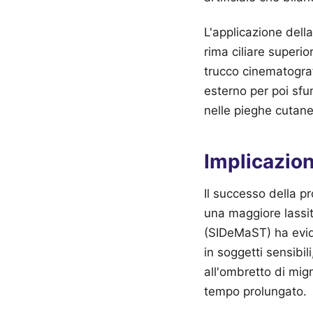
L'applicazione dell
rima ciliare superior
trucco cinematograf
esterno per poi sfu
nelle pieghe cutane
Implicazion
Il successo della 
una maggiore lassit
(SIDeMaST) ha evide
in soggetti sensib
all'ombretto di mig
tempo prolungato.