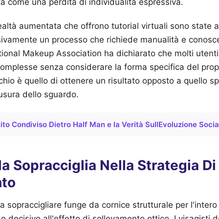
sta come una perdita di individualità espressiva.
realtà aumentata che offrono tutorial virtuali sono state 
sivamente un processo che richiede manualità e conosc
ational Makeup Association ha dichiarato che molti utenti
complesse senza considerare la forma specifica del prop
ischio è quello di ottenere un risultato opposto a quello s
usura dello sguardo.
Mito Condiviso Dietro Half Man e la Verità SullEvoluzione Socia
la Sopracciglia Nella Strategia Di
nto
ta sopraccigliare funge da cornice strutturale per l'intero
o decisivo all'effetto di sollevamento ottico. I visagist