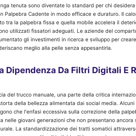
lunga tenuta sono diventate lo standard per chi deside
 Palpebra Cadente in modo efficace e duraturo. Il calo
to tra la palpebra fissa e quella mobile accelera il dete
no utilizzati fissatori adeguati. Le aziende del compart
entato gli investimenti in ricerca e sviluppo per creare
eriscano meglio alla pelle senza appesantirla.
a Dipendenza Da Filtri Digitali E 
cia del trucco manuale, una parte della critica internazi
storta della bellezza alimentata dai social media. Alcuni 
ngono che l'enfasi eccessiva sulla correzione della pal
a nelle giovani generazioni che non presentano ancora 
rale. La standardizzazione dei tratti somatici attraverso