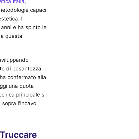
ica Italia
,
 metodologie capaci
tetica. Il
anni e ha spinto le
i a questa
 sviluppando
etto di pesantezza
 ha confermato alla
oggi una quota
ecnica principale si
 sopra l'incavo
 Truccare