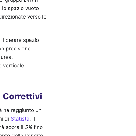
e lo spazio vuoto
direzionate verso le
i liberare spazio
on precisione
aurea.
e verticale
Correttivi
tà ha raggiunto un
ni di
Statista
, il
rà sopra il
5%
fino
ento delle vendite