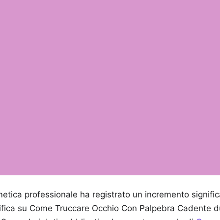
metica professionale ha registrato un incremento significa
ifica su Come Truccare Occhio Con Palpebra Cadente du