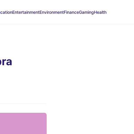
cation
Entertainment
Environment
Finance
Gaming
Health
bra