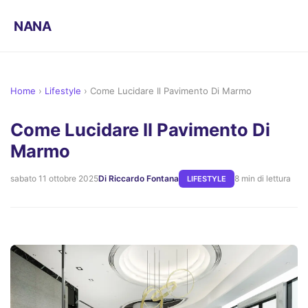
NANA
Home
›
Lifestyle
›
Come Lucidare Il Pavimento Di Marmo
Come Lucidare Il Pavimento Di
Marmo
sabato 11 ottobre 2025
Di Riccardo Fontana
8 min di lettura
LIFESTYLE