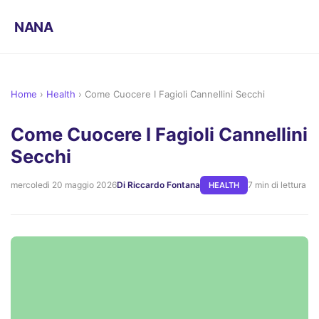
NANA
Home
›
Health
›
Come Cuocere I Fagioli Cannellini Secchi
Come Cuocere I Fagioli Cannellini
Secchi
mercoledì 20 maggio 2026
Di Riccardo Fontana
7 min di lettura
HEALTH