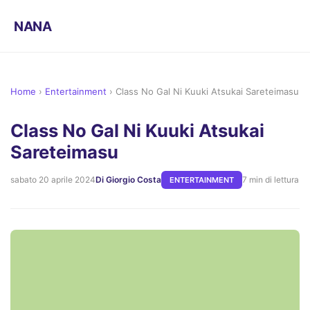
NANA
Home
›
Entertainment
›
Class No Gal Ni Kuuki Atsukai Sareteimasu
Class No Gal Ni Kuuki Atsukai
Sareteimasu
sabato 20 aprile 2024
Di Giorgio Costa
7 min di lettura
ENTERTAINMENT