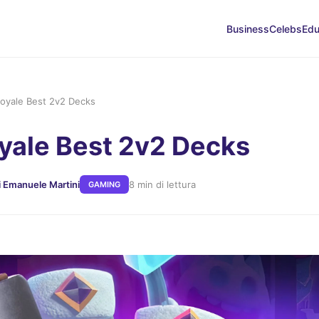
Business
Celebs
Edu
Royale Best 2v2 Decks
yale Best 2v2 Decks
i Emanuele Martini
8 min di lettura
GAMING