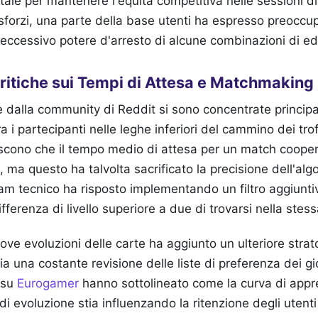
ale per mantenere l'equità competitiva nelle sessioni di
sforzi, una parte della base utenti ha espresso preoccu
ll'eccessivo potere d'arresto di alcune combinazioni di edif
Critiche sui Tempi di Attesa e Matchmaking
te dalla community di Reddit si sono concentrate princip
tra i partecipanti nelle leghe inferiori del cammino dei trof
iscono che il tempo medio di attesa per un match cooper
 ma questo ha talvolta sacrificato la precisione dell'alg
eam tecnico ha risposto implementando un filtro aggiunt
fferenza di livello superiore a due di trovarsi nella stes
uove evoluzioni delle carte ha aggiunto un ulteriore strat
 una costante revisione delle liste di preferenza dei gio
 su
Eurogamer
hanno sottolineato come la curva di appr
 evoluzione stia influenzando la ritenzione degli utenti