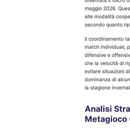
diventata il fulcro 
maggio 2026. Quest
alle modalità coope
secondo quanto ripo
Il coordinamento ta
match individuali, p
difensive e offensi
che la velocità di r
evitare situazioni d
dominanza di alcun
la stagione invernal
Analisi Str
Metagioco 