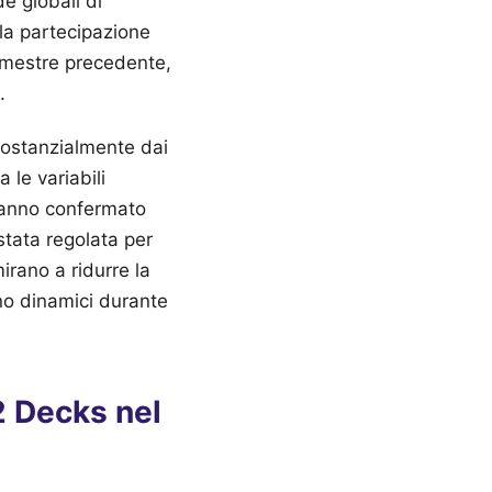
de globali di
la partecipazione
rimestre precedente,
.
 sostanzialmente dai
 le variabili
 hanno confermato
 stata regolata per
mirano a ridurre la
o dinamici durante
2 Decks nel