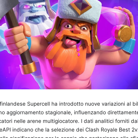
inlandese Supercell ha introdotto nuove variazioni al b
imo aggiornamento stagionale, influenzando direttamente
atori nelle arene multigiocatore. I dati analitici forniti d
eAPI indicano che la selezione dei Clash Royale Best 2