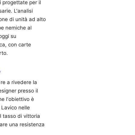
 progettate per il
arie. L'analisi
ne di unità ad alto
ppe nemiche al
oggi su
ca, con carte
rto.
e
re a rivedere la
esigner presso il
e l'obiettivo è
 Lavico nelle
tasso di vittoria
tare una resistenza