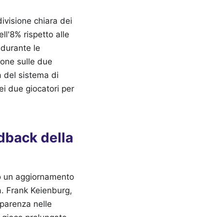
ivisione chiara dei
ell'8% rispetto alle
 durante le
sione sulle due
à del sistema di
ei due giocatori per
dback della
to un aggiornamento
a. Frank Keienburg,
sparenza nelle