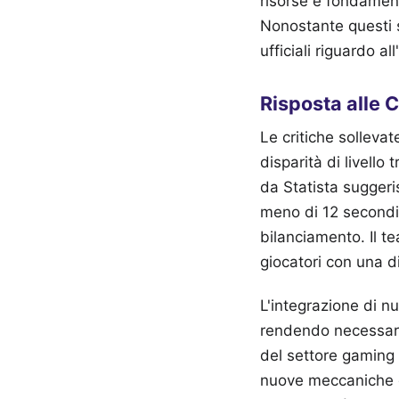
risorse è fondament
Nonostante questi 
ufficiali riguardo a
Risposta alle 
Le critiche solleva
disparità di livello 
da Statista sugger
meno di 12 secondi,
bilanciamento. Il t
giocatori con una di
L'integrazione di n
rendendo necessaria
del settore gaming
nuove meccaniche di