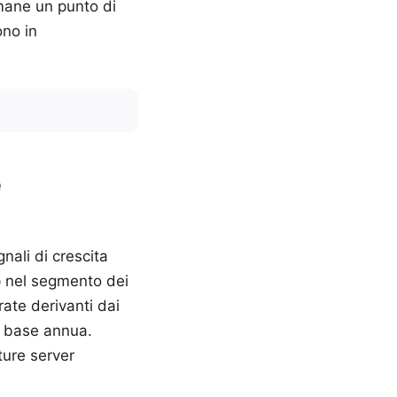
imane un punto di
ono in
e
gnali di crescita
ip nel segmento dei
rate derivanti dai
u base annua.
ture server