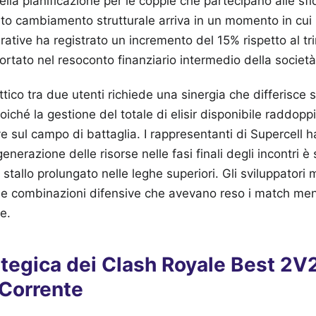
della pianificazione per le coppie che partecipano alle sfi
o cambiamento strutturale arriva in un momento in cui 
rative ha registrato un incremento del 15% rispetto al t
rtato nel resoconto finanziario intermedio della società
ttico tra due utenti richiede una sinergia che differisce
oiché la gestione del totale di elisir disponibile raddoppia
ve sul campo di battaglia. I rappresentanti di Supercell
igenerazione delle risorse nelle fasi finali degli incontri è
i stallo prolungato nelle leghe superiori. Gli sviluppatori 
e combinazioni difensive che avevano reso i match men
e.
ategica dei Clash Royale Best 2V
Corrente