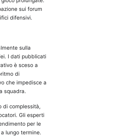
 gioco prolungate.
pazione sui forum
ici difensivi.
almente sulla
ei. I dati pubblicati
ativo è sceso a
oritmo di
ivo che impedisce a
sa squadra.
o di complessità,
catori. Gli esperti
endimento per le
 a lungo termine.