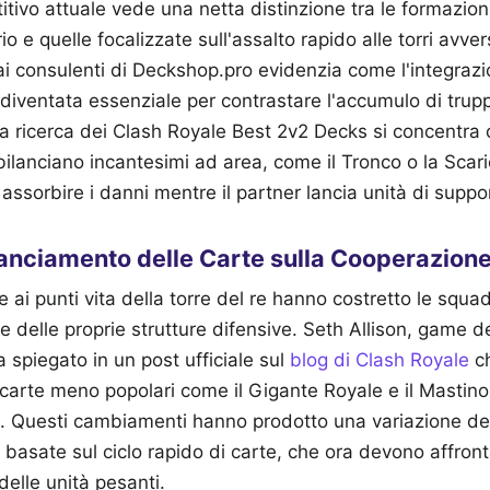
tivo attuale vede una netta distinzione tra le formazioni
rio e quelle focalizzate sull'assalto rapido alle torri avvers
i consulenti di Deckshop.pro evidenzia come l'integrazio
 diventata essenziale per contrastare l'accumulo di tru
La ricerca dei Clash Royale Best 2v2 Decks si concentra 
bilanciano incantesimi ad area, come il Tronco o la Scari
assorbire i danni mentre il partner lancia unità di suppo
lanciamento delle Carte sulla Cooperazion
 ai punti vita della torre del re hanno costretto le squad
ne delle proprie strutture difensive. Seth Allison, game d
 spiegato in un post ufficiale sul
blog di Clash Royale
ch
i carte meno popolari come il Gigante Royale e il Mastino
 Questi cambiamenti hanno prodotto una variazione del 
 basate sul ciclo rapido di carte, che ora devono affron
elle unità pesanti.