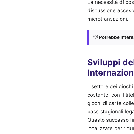
La necessità di pos
discussione acceso t
microtransazioni.
💡
Potrebbe interes
Sviluppi d
Internazion
Il settore dei gioch
costante, con il ti
giochi di carte coll
pass stagionali le
Questo successo fin
localizzate per ridu