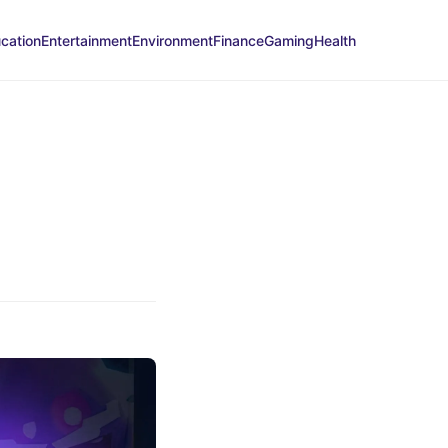
cation
Entertainment
Environment
Finance
Gaming
Health