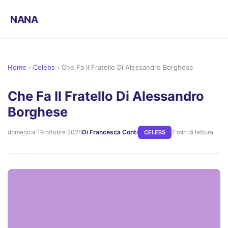
NANA
Home
›
Celebs
›
Che Fa Il Fratello Di Alessandro Borghese
Che Fa Il Fratello Di Alessandro
Borghese
domenica 19 ottobre 2025
Di Francesca Conti
7 min di lettura
CELEBS