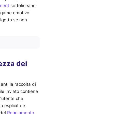
ment
sottolineano
 legame emotivo
 rigetto se non
ezza dei
anti la raccolta di
le inviato contiene
l'utente che
o esplicito e
 del
Regolamento