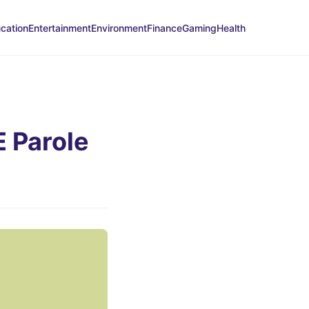
cation
Entertainment
Environment
Finance
Gaming
Health
 Parole