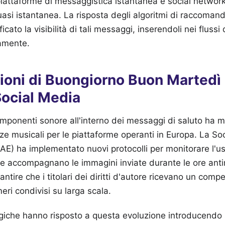
iattaforme di messaggistica istantanea e social network
uasi istantanea. La risposta degli algoritmi di raccoman
cato la visibilità di tali messaggi, inserendoli nei flussi d
eamente.
zioni di Buongiorno Buon Martedì
Social Media
omponenti sonore all'interno dei messaggi di saluto ha m
ze musicali per le piattaforme operanti in Europa. La Soc
SIAE) ha implementato nuovi protocolli per monitorare l'us
e accompagnano le immagini inviate durante le ore ant
rantire che i titolari dei diritti d'autore ricevano un co
meri condivisi su larga scala.
giche hanno risposto a questa evoluzione introducendo 