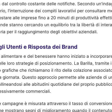
 dal controllo costante delle notifiche. Secondo un'inda
rio, l'interruzione dei compiti lavorativi per consultare 
ostare alle imprese fino a 20 minuti di produttività effet
ende stanno cercando un equilibrio tra la libertà di inte
ria per il raggiungimento degli obiettivi aziendali.
li Utenti e Risposta dei Brand
e alimentare e del benessere hanno iniziato a incorporar
e loro strategie di posizionamento. La Barilla, tramite i s
o grafiche che richiamano il rito della colazione associa
a giornata. Questo approccio permette alle aziende di u
llineandosi alle abitudini quotidiane del proprio pubblico
essivamente commerciali.
te campagne è misurata attraverso il tasso di conversione
he mostrano segni di miglioramento quando il contenut