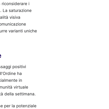
riconsiderare i
a. La saturazione
lità visiva
 comunicazione
urre varianti uniche
e
saggi positivi
ell'Ordine ha
cialmente in
munità virtuale
tà della settimana.
ne per la potenziale