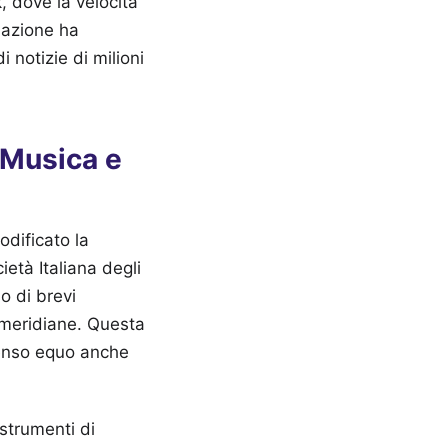
, dove la velocità
dazione ha
i notizie di milioni
 Musica e
odificato la
ietà Italiana degli
o di brevi
imeridiane. Questa
mpenso equo anche
strumenti di