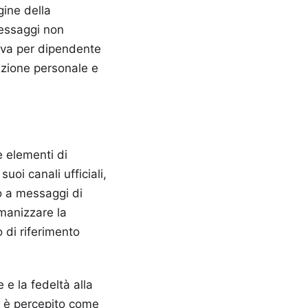
gine della
messaggi non
tiva per dipendente
razione personale e
e elementi di
uoi canali ufficiali,
to a messaggi di
manizzare la
 di riferimento
 e la fedeltà alla
o è percepito come