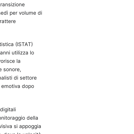
transizione
nedì per volume di
rattere
tistica (ISTAT)
anni utilizza lo
orisce la
e sonore,
alisti di settore
ne emotiva dopo
igitali
onitoraggio della
visiva si appoggia