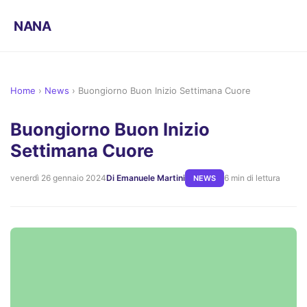
NANA
Home
›
News
›
Buongiorno Buon Inizio Settimana Cuore
Buongiorno Buon Inizio
Settimana Cuore
venerdì 26 gennaio 2024
Di Emanuele Martini
6 min di lettura
NEWS