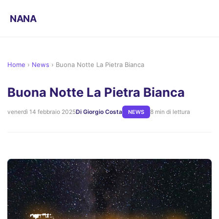
NANA
Home
›
News
›
Buona Notte La Pietra Bianca
Buona Notte La Pietra Bianca
venerdì 14 febbraio 2025
Di Giorgio Costa
8 min di lettura
NEWS