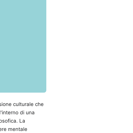
ione culturale che
'interno di una
losofica. La
ere mentale