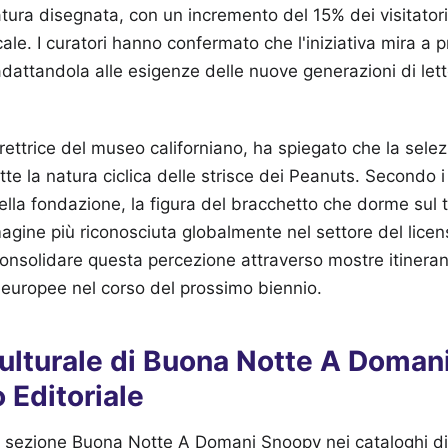
atura disegnata, con un incremento del 15% dei visitatori
cale. I curatori hanno confermato che l'iniziativa mira a p
 adattandola alle esigenze delle nuove generazioni di lett
rettrice del museo californiano, ha spiegato che la selezi
ette la natura ciclica delle strisce dei Peanuts. Secondo i
lla fondazione, la figura del bracchetto che dorme sul t
agine più riconosciuta globalmente nel settore del licen
consolidare questa percezione attraverso mostre itinera
li europee nel corso del prossimo biennio.
Culturale di Buona Notte A Doman
 Editoriale
la sezione Buona Notte A Domani Snoopy nei cataloghi di