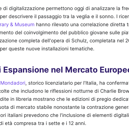
 di digitalizzazione permettono oggi di analizzare la fr
 per descrivere il passaggio tra la veglia e il sonno. I rice
brary & Museum
hanno rilevato una correlazione diretta tr
ento del coinvolgimento del pubblico giovane sulle pia
lizzazione completa dell'opera di Schulz, completata nel 2
er queste nuove installazioni tematiche.
i Espansione nel Mercato Europeo
e
Mondadori
, storico licenziatario per l'Italia, ha conferm
olte che includono le riflessioni notturne di Charlie Bro
endite in libreria mostrano che le edizioni di pregio dedic
ta di mercato stabile nonostante la contrazione genera
tori italiani prevedono che l'inclusione di elementi digitali
di età compresa tra i sette e i 12 anni.