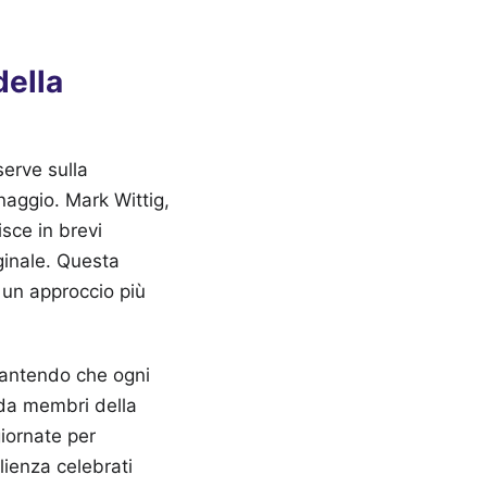
della
serve sulla
naggio. Mark Wittig,
sce in brevi
ginale. Questa
o un approccio più
rantendo che ogni
da membri della
giornate per
lienza celebrati