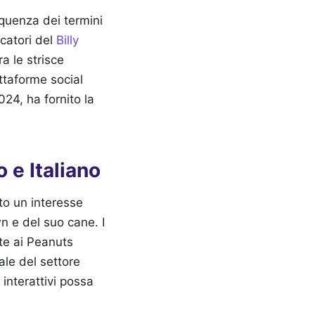
equenza dei termini
rcatori del
Billy
a le strisce
ttaforme social
024, ha fornito la
 e Italiano
ato un interesse
wn e del suo cane. I
ate ai Peanuts
le del settore
 interattivi possa