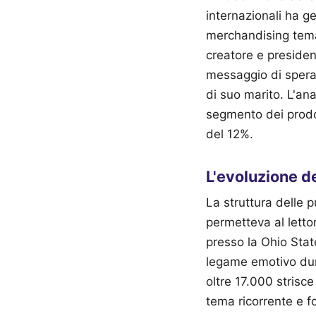
internazionali ha g
merchandising tema
creatore e presiden
messaggio di speranz
di suo marito. L'an
segmento dei prodott
del 12%.
L'evoluzione de
La struttura delle 
permetteva al lettor
presso la Ohio Stat
legame emotivo dura
oltre 17.000 strisc
tema ricorrente e f