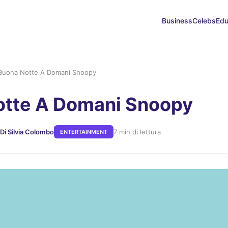
Business
Celebs
Edu
Buona Notte A Domani Snoopy
otte A Domani Snoopy
Di Silvia Colombo
7 min di lettura
ENTERTAINMENT