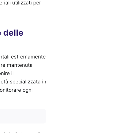
iali utilizzati per
 delle
ientali estremamente
sere mantenuta
ire il
ietà specializzata in
onitorare ogni