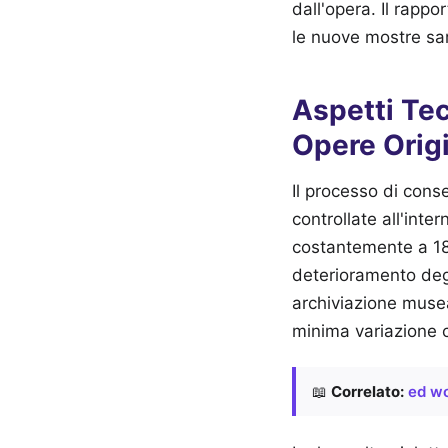
dall'opera. Il rappo
le nuove mostre sarà
Aspetti Tec
Opere Origi
Il processo di cons
controllate all'int
costantemente a 18 
deterioramento degli
archiviazione musea
minima variazione c
📖
Correlato:
ed wo