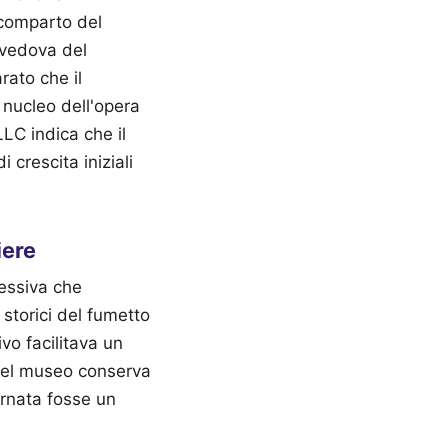
 comparto del
 vedova del
rato che il
l nucleo dell'opera
LC indica che il
 crescita iniziali
iere
lessiva che
 storici del fumetto
vo facilitava un
e del museo conserva
ornata fosse un