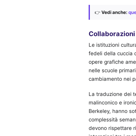
👉
Vedi anche:
que
Collaborazioni 
Le istituzioni cultu
fedeli della cuccia 
opere grafiche amer
nelle scuole primar
cambiamento nei par
La traduzione dei t
malinconico e ironico
Berkeley, hanno sot
complessità semantic
devono rispettare ri