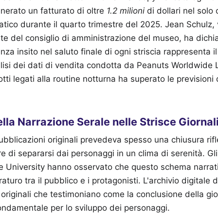
enerato un fatturato di oltre
1.2 milioni
di dollari nel solo
tico durante il quarto trimestre del 2025. Jean Schulz,
te del consiglio di amministrazione del museo, ha dichia
a insito nel saluto finale di ogni striscia rappresenta i
alisi dei dati di vendita condotta da Peanuts Worldwide L
i legati alla routine notturna ha superato le previsioni di
lla Narrazione Serale nelle Strisce Giornal
pubblicazioni originali prevedeva spesso una chiusura rif
e di separarsi dai personaggi in un clima di serenità. Gli
e University hanno osservato che questo schema narrati
turo tra il pubblico e i protagonisti. L'archivio digital
e originali che testimoniano come la conclusione della gi
ondamentale per lo sviluppo dei personaggi.