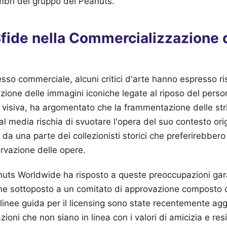
embri del gruppo dei Peanuts.
Sfide nella Commercializzazione 
sso commerciale, alcuni critici d'arte hanno espresso ri
zione delle immagini iconiche legate al riposo del perso
 visiva, ha argomentato che la frammentazione delle stri
al media rischia di svuotare l'opera del suo contesto ori
 da una parte dei collezionisti storici che preferirebber
ervazione delle opere.
uts Worldwide ha risposto a queste preoccupazioni ga
ne sottoposto a un comitato di approvazione composto 
 linee guida per il licensing sono state recentemente ag
ioni che non siano in linea con i valori di amicizia e resi