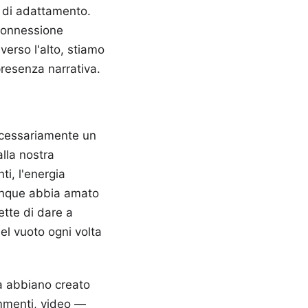
a di adattamento.
connessione
erso l'alto, stiamo
resenza narrativa.
ecessariamente un
lla nostra
i, l'energia
iunque abbia amato
ette di dare a
el vuoto ogni volta
a abbiano creato
ommenti, video —