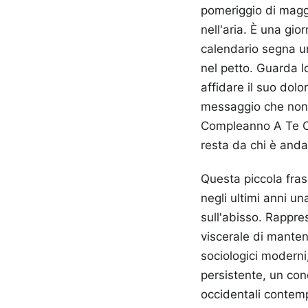
pomeriggio di maggi
nell'aria. È una gio
calendario segna u
nel petto. Guarda l
affidare il suo dolo
messaggio che non a
Compleanno A Te Ch
resta da chi è anda
Questa piccola fra
negli ultimi anni un
sull'abisso. Rappres
viscerale di mantene
sociologici modern
persistente, un conc
occidentali contemp