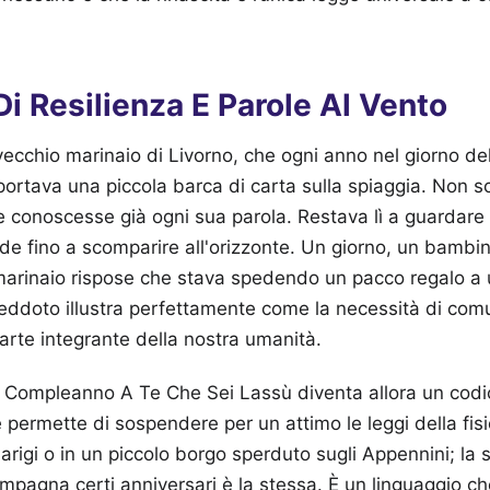
Di Resilienza E Parole Al Vento
ecchio marinaio di Livorno, che ogni anno nel giorno d
rtava una piccola barca di carta sulla spiaggia. Non sc
e conoscesse già ogni sua parola. Restava lì a guardare
nde fino a scomparire all'orizzonte. Un giorno, un bambin
 marinaio rispose che stava spedendo un pacco regalo a
eddoto illustra perfettamente come la necessità di com
 parte integrante della nostra umanità.
 Compleanno A Te Che Sei Lassù diventa allora un codi
permette di sospendere per un attimo le leggi della fis
arigi o in un piccolo borgo sperduto sugli Appennini; la 
mpagna certi anniversari è la stessa. È un linguaggio c