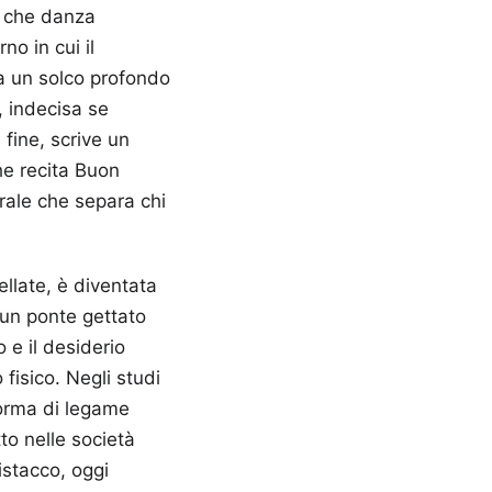
o che danza
no in cui il
a un solco profondo
, indecisa se
 fine, scrive un
he recita Buon
ale che separa chi
llate, è diventata
a un ponte gettato
 e il desiderio
fisico. Negli studi
orma di legame
to nelle società
istacco, oggi