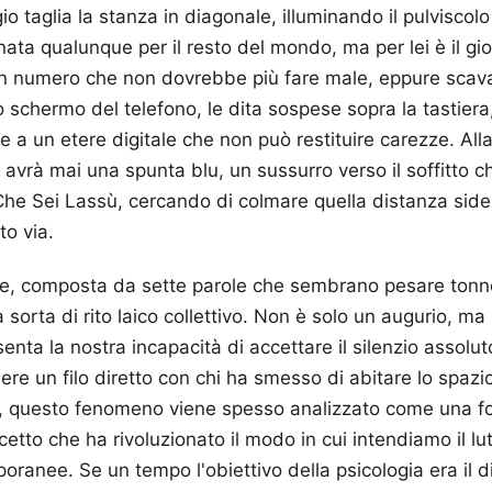
o taglia la stanza in diagonale, illuminando il pulviscol
rnata qualunque per il resto del mondo, ma per lei è il gior
n numero che non dovrebbe più fare male, eppure scav
o schermo del telefono, le dita sospese sopra la tastiera
re a un etere digitale che non può restituire carezze. Alla
vrà mai una spunta blu, un sussurro verso il soffitto c
e Sei Lassù, cercando di colmare quella distanza sider
to via.
se, composta da sette parole che sembrano pesare tonne
a sorta di rito laico collettivo. Non è solo un augurio, m
enta la nostra incapacità di accettare il silenzio assoluto
re un filo diretto con chi ha smesso di abitare lo spazio 
i, questo fenomeno viene spesso analizzato come una f
etto che ha rivoluzionato il modo in cui intendiamo il lut
oranee. Se un tempo l'obiettivo della psicologia era il d