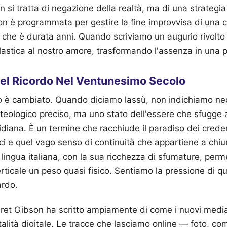
n si tratta di negazione della realtà, ma di una strategi
 è programmata per gestire la fine improvvisa di una 
che è durata anni. Quando scriviamo un augurio rivolto v
astica al nostro amore, trasformando l'assenza in una p
el Ricordo Nel Ventunesimo Secolo
zio è cambiato. Quando diciamo lassù, non indichiamo n
teologico preciso, ma uno stato dell'essere che sfugge a
iana. È un termine che racchiude il paradiso dei credent
aici e quel vago senso di continuità che appartiene a ch
ingua italiana, con la sua ricchezza di sfumature, perm
rticale un peso quasi fisico. Sentiamo la pressione di qu
ardo.
ret Gibson ha scritto ampiamente di come i nuovi medi
alità digitale. Le tracce che lasciamo online — foto, c