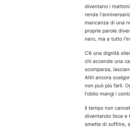
diventano i matton
rende l'anniversario
mancanza di una nuo
proprie parole dive
nero, ma a tutto l'
C’è una dignità sil
chi accende una can
scomparsa, lasciand
Altri ancora scelgo
non può più farli. 
l'oblio mangi i cont
Il tempo non cancel
diventando lisce e 
smette di soffrire,