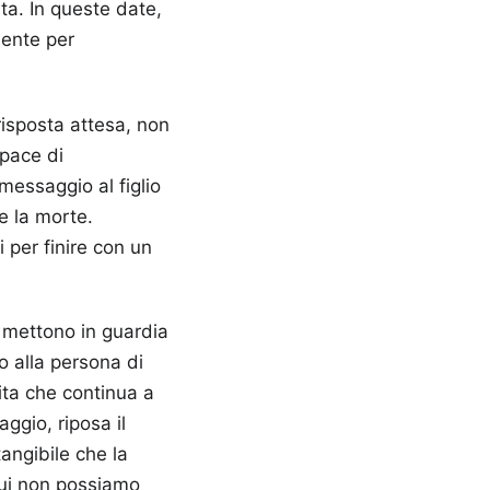
ita. In queste date,
mente per
risposta attesa, non
apace di
essaggio al figlio
e la morte.
 per finire con un
i mettono in guardia
do alla persona di
vita che continua a
aggio, riposa il
angibile che la
cui non possiamo