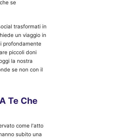
nche se
ocial trasformati in
chiede un viaggio in
a di profondamente
are piccoli doni
 oggi la nostra
onde se non con il
 A Te Che
ervato come l'atto
e hanno subito una