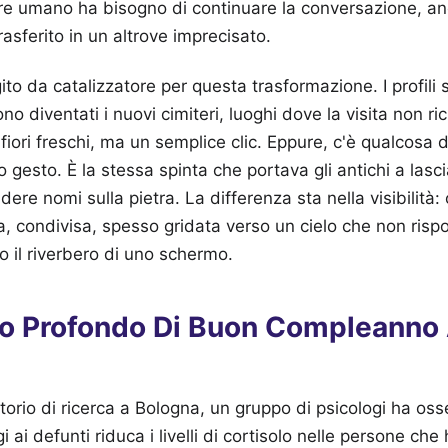
re umano ha bisogno di continuare la conversazione, a
trasferito in un altrove imprecisato.
to da catalizzatore per questa trasformazione. I profili s
ono diventati i nuovi cimiteri, luoghi dove la visita non ri
i fiori freschi, ma un semplice clic. Eppure, c'è qualcos
 gesto. È la stessa spinta che portava gli antichi a lasci
dere nomi sulla pietra. La differenza sta nella visibilità:
a, condivisa, spesso gridata verso un cielo che non risp
e o il riverbero di uno schermo.
cato Profondo Di Buon Compleanno
atorio di ricerca a Bologna, un gruppo di psicologi ha oss
 ai defunti riduca i livelli di cortisolo nelle persone ch