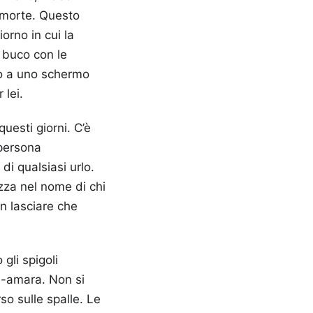
 morte. Questo
orno in cui la
l buco con le
ndo a uno schermo
 lei.
uesti giorni. C’è
 persona
i qualsiasi urlo.
ezza nel nome di chi
n lasciare che
gli spigoli
ce-amara. Non si
o sulle spalle. Le