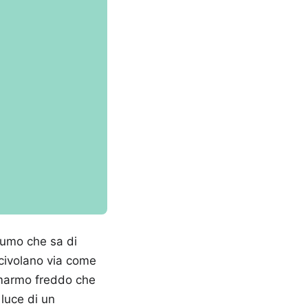
ofumo che sa di
scivolano via come
i marmo freddo che
 luce di un