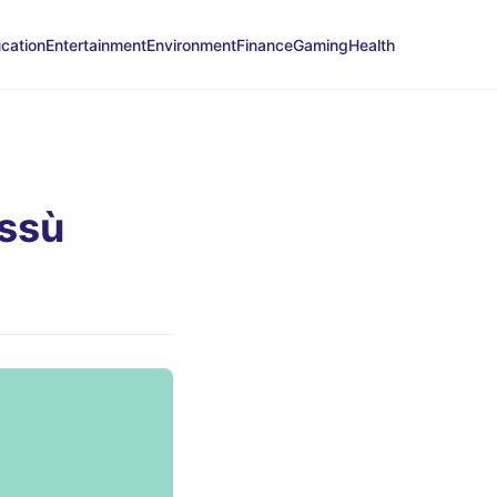
cation
Entertainment
Environment
Finance
Gaming
Health
ssù