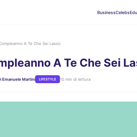
Business
Celebs
Edu
Compleanno A Te Che Sei Lassù
pleanno A Te Che Sei La
i Emanuele Martini
10 min di lettura
LIFESTYLE