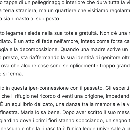
 tappe di un pellegrinaggio interiore che dura tutta la v
a terra straniera, ma un quartiere che visitiamo regolar
o sia rimasto al suo posto.
to legame risiede nella sua totale gratuità. Non c’è una 
diato. È un atto di fede nell'amore, inteso come forza c
logia e la decomposizione. Quando una madre scrive un m
 presto, sta riaffermando la sua identità di genitore oltr
prova che alcune cose sono semplicemente troppo grandi
e si ferma.
hio in questa iper-connessione con il passato. Gli espert
à che il rifugio nel ricordo diventi una prigione, impeden
 È un equilibrio delicato, una danza tra la memoria e la 
 finestra. Maria lo sa bene. Dopo aver scritto il suo mess
 giardino dove i primi fiori stanno sbocciando, un segno t
nessuno e che la rinascita è l’unica legge universale a 