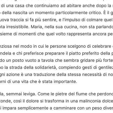
i di una casa che continuiamo ad abitare anche dopo la
 della nascita un momento particolarmente critico. È il gi
va traccia si fa più sentire, e l'impulso di colmare que
nta irresistibile. Maria, nella sua cucina, non sta parla
insieme di momenti che quel volto rappresenta ancora per
enziosa nel modo in cui le persone scelgono di celebrare q
dela e chi preferisce preparare il piatto preferito della
o un posto vuoto a tavola che sembra gridare più forte d
no la strada della solidarietà, compiendo gesti di gentil
Ogni azione è una traduzione della stessa necessità di no
orni di una vita che è stata importante.
la, semmai leviga. Come le pietre del fiume che perdono 
tonde, così il dolore si trasforma in una malinconia dol
 si impara semplicemente a camminare con un peso divers