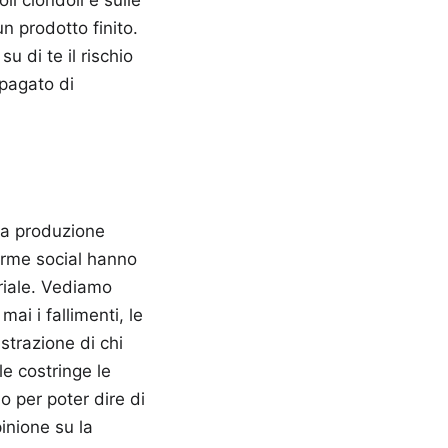
un prodotto finito.
u di te il rischio
 pagato di
 la produzione
forme social hanno
riale. Vediamo
i i fallimenti, le
strazione di chi
le costringe le
o per poter dire di
inione su la