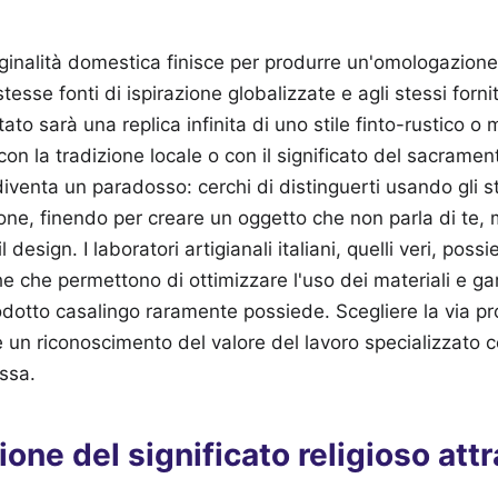
iginalità domestica finisce per produrre un'omologazion
 stesse fonti di ispirazione globalizzate e agli stessi forn
ltato sarà una replica infinita di uno stile finto-rustico o
on la tradizione locale o con il significato del sacramen
iventa un paradosso: cerchi di distinguerti usando gli st
rsone, finendo per creare un oggetto che non parla di te, 
l design. I laboratori artigianali italiani, quelli veri, po
 che permettono di ottimizzare l'uso dei materiali e ga
odotto casalingo raramente possiede. Scegliere la via p
 è un riconoscimento del valore del lavoro specializzato co
ssa.
one del significato religioso attr