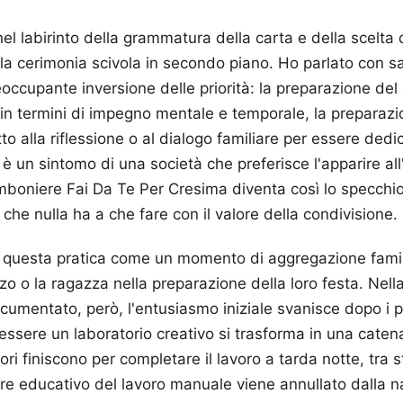
el labirinto della grammatura della carta e della scelta de
a cerimonia scivola in secondo piano. Ho parlato con s
occupante inversione delle priorità: la preparazione del
in termini di impegno mentale e temporale, la preparazio
atto alla riflessione o al dialogo familiare per essere dedic
i è un sintomo di una società che preferisce l'apparire al
mboniere Fai Da Te Per Cresima diventa così lo specchio
che nulla ha a che fare con il valore della condivisione.
ca questa pratica come un momento di aggregazione fami
zzo o la ragazza nella preparazione della loro festa. Nel
ocumentato, però, l'entusiasmo iniziale svanisce dopo i pr
ssere un laboratorio creativo si trasforma in una cate
ori finiscono per completare il lavoro a tarda notte, tra
ore educativo del lavoro manuale viene annullato dalla na