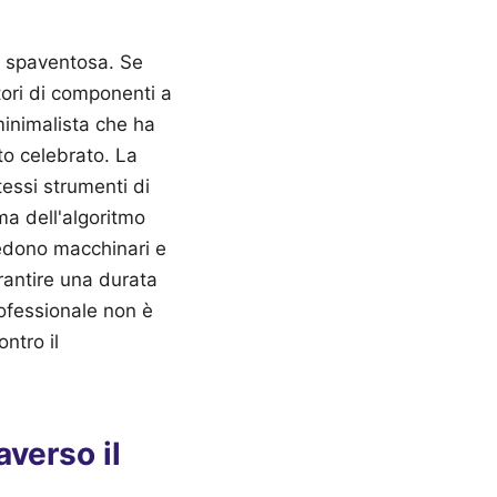
e spaventosa. Se
itori di componenti a
 minimalista che ha
to celebrato. La
essi strumenti di
ma dell'algoritmo
ssiedono macchinari e
rantire una durata
rofessionale non è
ntro il
averso il