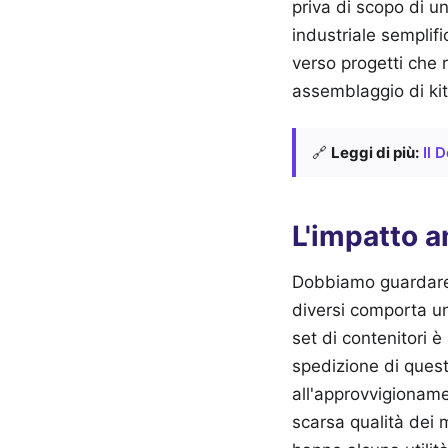
priva di scopo di u
industriale semplif
verso progetti che
assemblaggio di kit 
🔗
Leggi di più:
Il 
L'impatto a
Dobbiamo guardare in
diversi comporta un
set di contenitori è
spedizione di quest
all'approvvigioname
scarsa qualità dei m