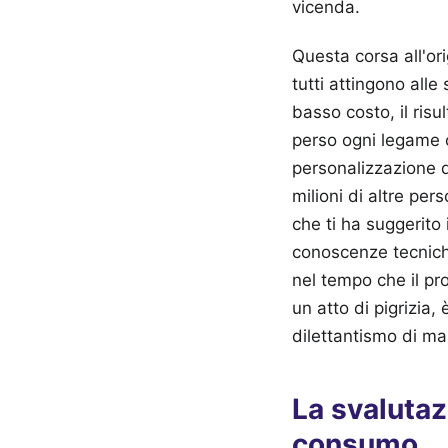
vicenda.
Questa corsa all'or
tutti attingono alle
basso costo, il risu
perso ogni legame c
personalizzazione d
milioni di altre pe
che ti ha suggerito i
conoscenze tecniche
nel tempo che il pr
un atto di pigrizia,
dilettantismo di ma
La svalutazi
consumo