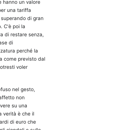
re hanno un valore
er una tariffa
o, superando di gran
. C'è poi la
a di restare senza,
ase di
zzatura perché la
va come previsto dal
tresti voler
ofuso nel gesto,
affetto non
lvere su una
 verità è che il
ardi di euro che
oli ciondoli e sulle