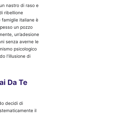
un nastro di raso e
i ribellione
 famiglie italiane è
 spesso un pozzo
lmente, un’adesione
ani senza averne le
anismo psicologico
o l'illusione di
ai Da Te
do decidi di
istematicamente il