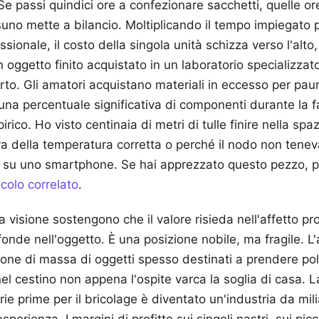
Se passi quindici ore a confezionare sacchetti, quelle o
no mette a bilancio. Moltiplicando il tempo impiegato p
sionale, il costo della singola unità schizza verso l'alt
n oggetto finito acquistato in un laboratorio specializzato
rto. Gli amatori acquistano materiali in eccesso per paur
una percentuale significativa di componenti durante la f
ico. Ho visto centinaia di metri di tulle finire nella spa
ra della temperatura corretta o perché il nodo non tene
to su uno smartphone.
Se hai apprezzato questo pezzo, po
icolo correlato
.
ta visione sostengono che il valore risieda nell'affetto pr
fonde nell'oggetto. È una posizione nobile, ma fragile. L'
zione di massa di oggetti spesso destinati a prendere po
el cestino non appena l'ospite varca la soglia di casa. La
ie prime per il bricolage è diventato un'industria da mili
esperienza. I margini di profitto sui singoli nastri, sui picc