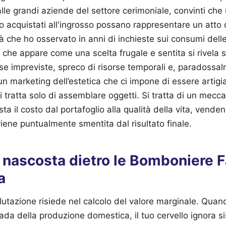
le grandi aziende del settore cerimoniale, convinti che 
o acquistati all'ingrosso possano rappresentare un atto d
tà che ho osservato in anni di inchieste sui consumi delle
 che appare come una scelta frugale e sentita si rivela
e impreviste, spreco di risorse temporali e, paradossa
un marketing dell’estetica che ci impone di essere artigi
tratta solo di assemblare oggetti. Si tratta di un mecc
 il costo dal portafoglio alla qualità della vita, vendend
viene puntualmente smentita dal risultato finale.
 nascosta dietro le Bomboniere F
a
alutazione risiede nel calcolo del valore marginale. Quan
rada della produzione domestica, il tuo cervello ignora s