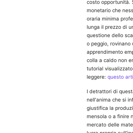
costo opportunità. 
monetario che nessu
oraria minima profes
lunga il prezzo di u
questione dello sca
o peggio, rovinano 
apprendimento empir
colla a caldo non e
tutorial visualizza
leggere:
questo art
I detrattori di ques
nell'anima che si in
giustifica la produ
mensola o a finire n
mercato delle mater
lucra proprio sull'in