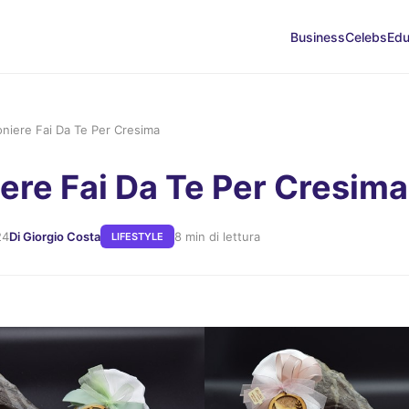
Business
Celebs
Edu
niere Fai Da Te Per Cresima
re Fai Da Te Per Cresima
24
Di Giorgio Costa
8 min di lettura
LIFESTYLE