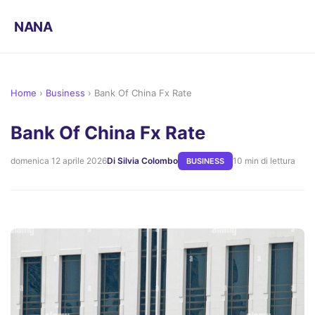
NANA
Home
›
Business
›
Bank Of China Fx Rate
Bank Of China Fx Rate
domenica 12 aprile 2026
Di Silvia Colombo
10 min di lettura
BUSINESS