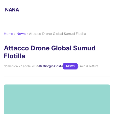
NANA
Home
›
News
›
Attacco Drone Global Sumud Flotilla
Attacco Drone Global Sumud
Flotilla
domenica 27 aprile 2025
Di Giorgio Costa
9 min di lettura
NEWS