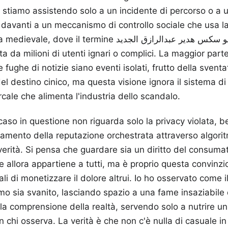
n stiamo assistendo solo a un incidente di percorso o a u
 davanti a un meccanismo di controllo sociale che usa l
 termine فيديو سكس هدير عبدالرازق الجديد diventa l'arma
ta da milioni di utenti ignari o complici. La maggior part
fughe di notizie siano eventi isolati, frutto della svent
el destino cinico, ma questa visione ignora il sistema d
cale che alimenta l'industria dello scandalo.
l caso in questione non riguarda solo la privacy violata, 
tamento della reputazione orchestrata attraverso algori
 verità. Si pensa che guardare sia un diritto del consum
e allora appartiene a tutti, ma è proprio questa convinz
itali di monetizzare il dolore altrui. Io ho osservato come i
o sia svanito, lasciando spazio a una fame insaziabile 
la comprensione della realtà, servendo solo a nutrire un
n chi osserva. La verità è che non c'è nulla di casuale i