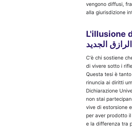
vengono diffusi, fr
alla giurisdizione i
L'illusione de
لرازق الجديد
C'è chi sostiene ch
di vivere sotto i ri
Questa tesi è tanto 
rinuncia ai diritti 
Dichiarazione Universale dei 
non stai partecipa
vive di estorsione e
per aver prodotto i
e la differenza tra