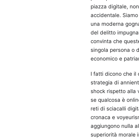
piazza digitale, no
accidentale. Siamo
una moderna gogna medievale, dove il
del delitto impugna
convinta che queste 
singola persona o d
economico e patriar
I fatti dicono che i
strategia di annien
shock rispetto alla
se qualcosa è onlin
reti di sciacalli dig
cronaca e voyeurism
aggiungono nulla al
superiorità morale i