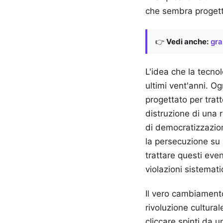
che sembra progett
👉
Vedi anche:
gra
L'idea che la tecno
ultimi vent'anni. O
progettato per tratt
distruzione di una
di democratizzazione
la persecuzione su 
trattare questi eve
violazioni sistemati
Il vero cambiamento
rivoluzione cultura
cliccare spinti da 