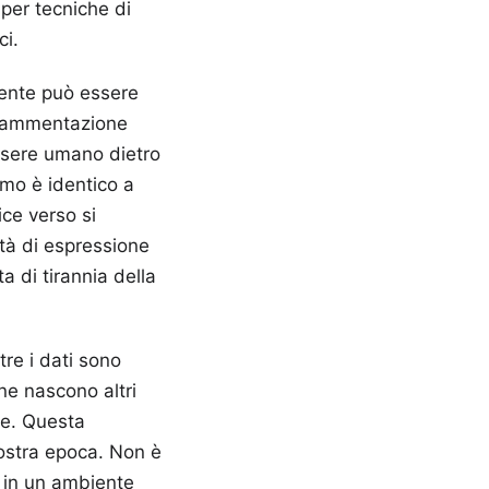
per tecniche di
ci.
mente può essere
frammentazione
essere umano dietro
mo è identico a
ice verso si
rtà di espressione
a di tirannia della
tre i dati sono
 ne nascono altri
nte. Questa
nostra epoca. Non è
 in un ambiente