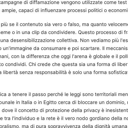
ampagne di diffamazione vengono utilizzate come test 
 ampie, capaci di influenzare processi politici o economi
 più se il contenuto sia vero o falso, ma quanto veloce
meme o in una clip da condividere. Questo processo di 
a una desensibilizzazione collettiva. Non vediamo più l'
o un'immagine da consumare e poi scartare. Il meccanis
mani, con la differenza che oggi l'arena è globale e il poll
o condividi. Chi crede che questa sia una forma di libe
 libertà senza responsabilità è solo una forma sofisticat
tica a tenere il passo perché le leggi sono territoriali men
ibunale in Italia o in Egitto cerca di bloccare un dominio,
ni dove il concetto di protezione della privacy è inesiste
e tra l'individuo e la rete è il vero nodo gordiano della 
oralismo, ma di pura sopravvivenza della dignità umana