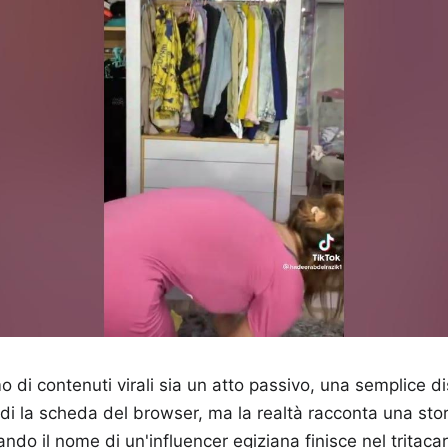
o di contenuti virali sia un atto passivo, una semplice d
di la scheda del browser, ma la realtà racconta una stor
ando il nome di un'influencer egiziana finisce nel tritaca