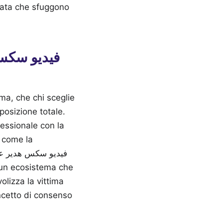
irata che sfuggono
ama, che chi sceglie
sposizione totale.
fessionale con la
i come la
 un ecosistema che
olizza la vittima
oncetto di consenso