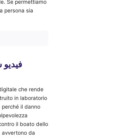
vile. Se permettiamo
la persona sia
digitale che rende
ruito in laboratorio
 perché il danno
colpevolezza
ontro il boato dello
ea avvertono da