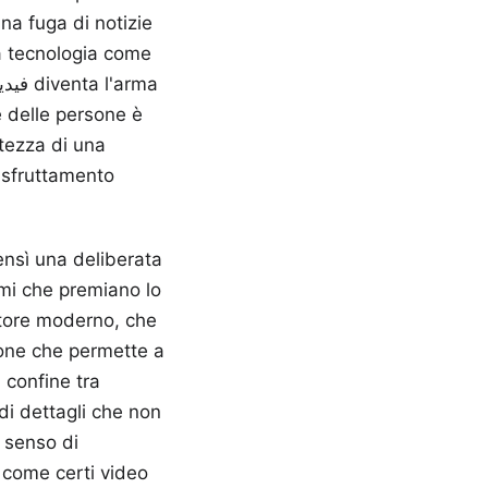
na fuga di notizie
a tecnologia come
e delle persone è
atezza di una
i sfruttamento
bensì una deliberata
tmi che premiano lo
atore moderno, che
ione che permette a
l confine tra
di dettagli che non
 senso di
n come certi video