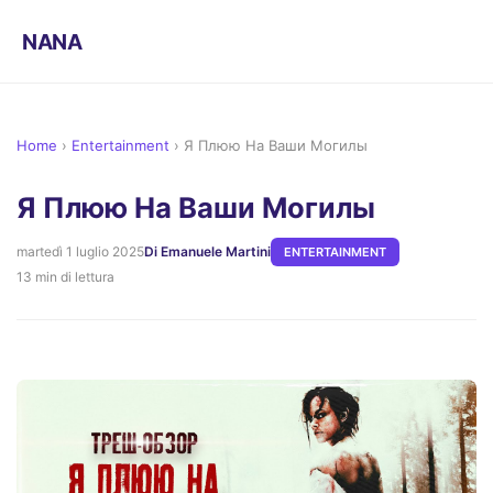
NANA
Home
›
Entertainment
›
Я Плюю На Ваши Могилы
Я Плюю На Ваши Могилы
martedì 1 luglio 2025
Di Emanuele Martini
ENTERTAINMENT
13 min di lettura