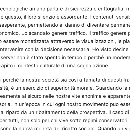
tecnologiche amano parlare di sicurezza e crittografia,
 questo, il loro silenzio è assordante. I contenuti sensi
sasperante, permettendo al danno di diventare permane
nomico. Lo scandalo genera traffico. Il traffico genera p
essere monetizzata attraverso le visualizzazioni, le p
intervenire con la decisione necessaria. Ho visto decine d
 server non è stato spento in tempo o perché un moderat
pito il contesto culturale di una segnalazione.
perché la nostra società sia così affamata di questi fr
ità, è un esercizio di superiorità morale. Guardando la ro
amente al sicuro nelle nostre vite anonime e apparent
usoria. In un'epoca in cui ogni nostro movimento può esse
l riparo da un ribaltamento della prospettiva. Il caso 
er tutti, non solo per chi vive sotto regimi conservatori.
i sono la nuova moneta del ricatto sociale. Quando un vi