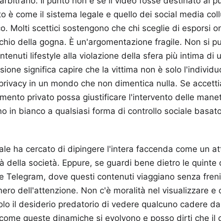
bitrario. Il punto non è se il video fosse destinato al p
nto è come il sistema legale e quello dei social media co
. Molti scettici sostengono che chi sceglie di esporsi o
ischio della gogna. È un'argomentazione fragile. Non si p
tenuti lifestyle alla violazione della sfera più intima di
one significa capire che la vittima non è solo l'individuo
privacy in un mondo che non dimentica nulla. Se accett
mento privato possa giustificare l'intervento delle manet
 in bianco a qualsiasi forma di controllo sociale basato
iale ha cercato di dipingere l'intera faccenda come un a
tà della società. Eppure, se guardi bene dietro le quinte 
 Telegram, dove questi contenuti viaggiano senza freni,
nero dell'attenzione. Non c'è moralità nel visualizzare e
olo il desiderio predatorio di vedere qualcuno cadere dal
come queste dinamiche si evolvono e posso dirti che il 