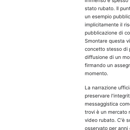
immenso e spesso ar
stato rubato. Il pu
un esempio pubblico
implicitamente il r
pubblicazione di con
Smontare questa visi
concetto stesso di 
diffusione di un mo
firmando un assegno
momento.
La narrazione uffic
preservare l'integri
messaggistica come
trovi è un mercato 
video rubato. C'è s
osservato per anni 