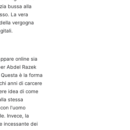
zia bussa alla
tesso. La vera
 della vergogna
itali.
appare online sia
deer Abdel Razek
. Questa è la forma
chi anni di carcere
avere idea di come
alla stessa
 con l'uomo
e. Invece, la
e incessante dei