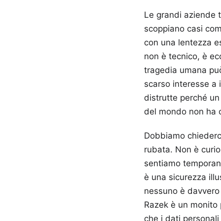
Le grandi aziende 
scoppiano casi come
con una lentezza e
non è tecnico, è eco
tragedia umana può 
scarso interesse a 
distrutte perché un
del mondo non ha ca
Dobbiamo chiederci 
rubata. Non è curios
sentiamo temporane
è una sicurezza ill
nessuno è davvero a
Razek è un monito p
che i dati personal