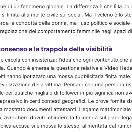
one di un fenomeno globale. La differenza è che lì la poli
 si limita alla morte civile sui social. Ma il veleno è lo s
rda la condotta della donna, ma l'uso politico e sociale
egolazione del comportamento femminile negli spazi dig
 consenso e la trappola della visibilità
e circola con insistenza: l'idea che ogni contenuto che 
egia. Quando è emersa la questione relativa a Video Ha
ti hanno ipotizzato una mossa pubblicitaria finita male
evolizzazione della vittima. Pensare che una persona ris
le per qualche migliaio di follower in più significa non 
repressivo in certi contesti geografici. Le prove fornite d
ha mostrato documenti attestanti il legame matrimoniale
o, avrebbero dovuto chiudere la faccenda sul piano legal
blica accusa si è mossa lo stesso, alimentata dal rumor