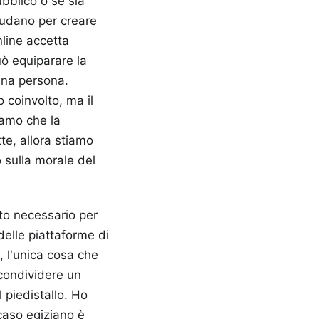
ubblico o se sia
lludano per creare
nline accetta
uò equiparare la
 una persona.
 coinvolto, ma il
iamo che la
te, allora stiamo
 sulla morale del
tto necessario per
delle piattaforme di
 l'unica cosa che
 condividere un
 piedistallo. Ho
caso egiziano è