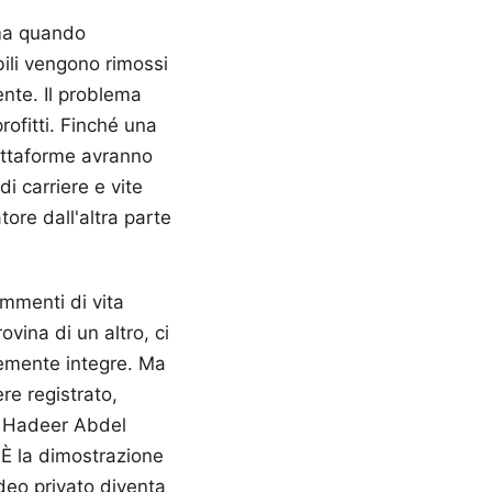
 ma quando
bili vengono rimossi
nte. Il problema
rofitti. Finché una
iattaforme avranno
i carriere e vite
ore dall'altra parte
ammenti di vita
vina di un altro, ci
emente integre. Ma
re registrato,
di Hadeer Abdel
 È la dimostrazione
deo privato diventa