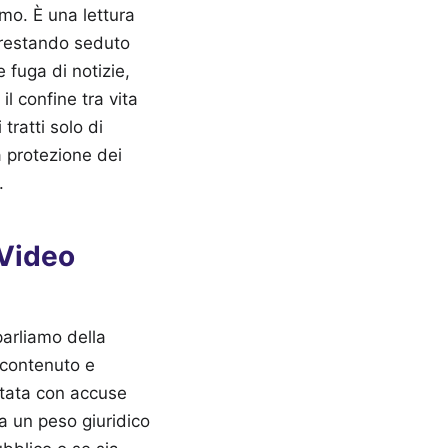
smo. È una lettura
o restando seduto
 fuga di notizie,
l confine tra vita
tratti solo di
a protezione dei
.
 Video
parliamo della
 contenuto e
estata con accuse
ha un peso giuridico