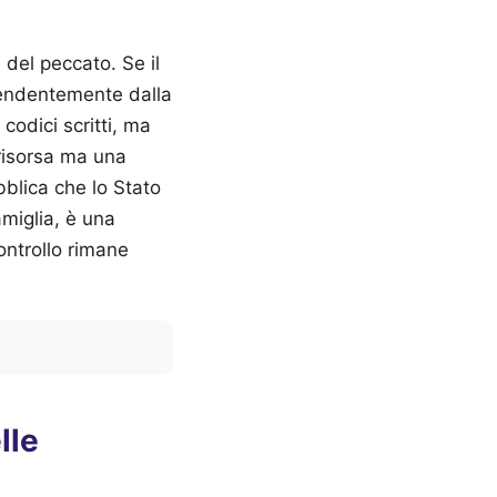
 del peccato. Se il
pendentemente dalla
 codici scritti, ma
a risorsa ma una
bblica che lo Stato
amiglia, è una
ontrollo rimane
lle