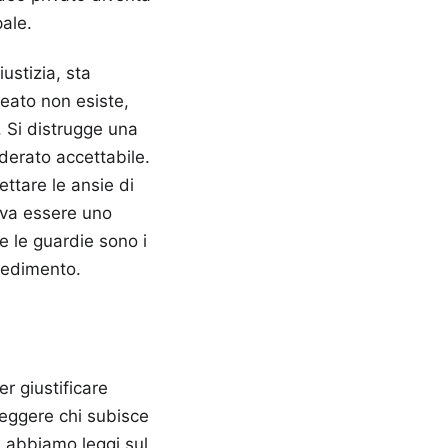
pale.
ustizia, sta
reato non esiste,
. Si distrugge una
iderato accettabile.
ttare le ansie di
eva essere uno
e le guardie sono i
 cedimento.
er giustificare
teggere chi subisce
a, abbiamo leggi sul