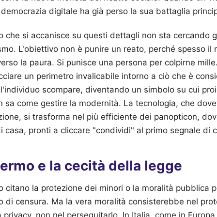
 democrazia digitale ha già perso la sua battaglia princi
io che si accanisce su questi dettagli non sta cercando gi
o. L'obiettivo non è punire un reato, perché spesso il 
erso la paura. Si punisce una persona per colpirne mille
cciare un perimetro invalicabile intorno a ciò che è cons
 l'individuo scompare, diventando un simbolo su cui proie
n sa come gestire la modernità. La tecnologia, che dov
zione, si trasforma nel più efficiente dei panopticon, dov
 di casa, pronti a cliccare "condividi" al primo segnale di
hermo e la cecità della legge
o citano la protezione dei minori o la moralità pubblica p
o di censura. Ma la vera moralità consisterebbe nel pro
 privacy, non nel perseguitarlo. In Italia, come in Europ