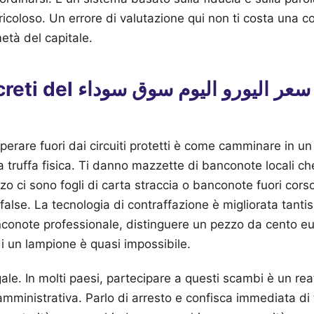
icoloso. Un errore di valutazione qui non ti costa una 
età del capitale.
سعر اليورو اليو per i non
erare fuori dai circuiti protetti è come camminare in un
 la truffa fisica. Ti danno mazzette di banconote locali 
zo ci sono fogli di carta straccia o banconote fuori cor
alse. La tecnologia di contraffazione è migliorata tant
onote professionale, distinguere un pezzo da cento eu
di un lampione è quasi impossibile.
egale. In molti paesi, partecipare a questi scambi è un re
amministrativa. Parlo di arresto e confisca immediata di 