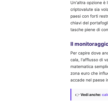
Un'altra opzione è 
criptovalute sia vol
paesi con forti rest
chiavi del portafogl
tasche piene di cont
Il monitoraggi
Per capire dove andr
cala, l'afflusso di 
matematica sempli
zona euro che influ
accade nel paese in
👉
Vedi anche:
cal