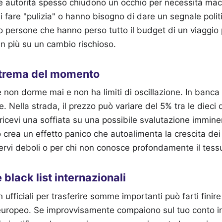
e autorità spesso chiudono un occhio per necessità m
fare "pulizia" o hanno bisogno di dare un segnale polit
 persone che hanno perso tutto il budget di un viaggio 
n più su un cambio rischioso.
estrema del momento
e non dorme mai e non ha limiti di oscillazione. In banca
se. Nella strada, il prezzo può variare del 5% tra le dieci
ricevi una soffiata su una possibile svalutazione immine
o crea un effetto panico che autoalimenta la crescita dei
nervi deboli o per chi non conosce profondamente il tessu
e black list internazionali
n ufficiali per trasferire somme importanti può farti finire
o europeo. Se improvvisamente compaiono sul tuo conto in I