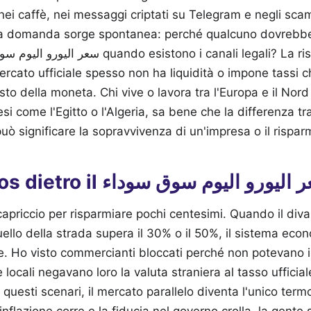
ei caffè, nei messaggi criptati su Telegram e negli scam
La domanda sorge spontanea: perché qualcuno dovrebbe
ercato ufficiale spesso non ha liquidità o impone tassi ch
to della moneta. Chi vive o lavora tra l'Europa e il Nord 
si come l'Egitto o l'Algeria, sa bene che la differenza tr
uò significare la sopravvivenza di un'impresa o il risparm
Capire il caos dietro il ليورو اليوم سوق سوداء
capriccio per risparmiare pochi centesimi. Quando il divari
ello della strada supera il 30% o il 50%, il sistema eco
ue. Ho visto commercianti bloccati perché non potevano
he locali negavano loro la valuta straniera al tasso ufficia
In questi scenari, il mercato parallelo diventa l'unico ter
inflazione corre e la fiducia nel governo crolla, la gente