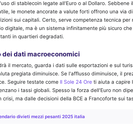
l'uso di stablecoin legate all'Euro o al Dollaro. Sebbene 
atile, le monete ancorate a valute forti offrono una via di
rizioni sui capitali. Certo, serve competenza tecnica per
io digitale, ma è un sistema infinitamente più sicuro che
anti in quartieri degradati.
o dei dati macroeconomici
à il mercato, guarda i dati sulle esportazioni e sul turi
valuta pregiata diminuisce. Se l'afflusso diminuisce, il pre
ce. Seguire testate come
Il Sole 24 Ore
ti aiuta a capire
enzano i tassi globali. Spesso la forza dell'Euro non di
 crisi, ma dalle decisioni della BCE a Francoforte sui tas
endario divieti mezzi pesanti 2025 italia