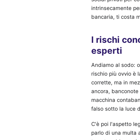
intrinsecamente per
bancaria, ti costa m
I rischi concreti del م سوق سوداء
esperti
Andiamo al sodo: op
rischio più ovvio è
corrette, ma in mez
ancora, banconote f
macchina contabanc
falso sotto la luce 
C'è poi l'aspetto l
parlo di una multa 