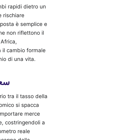
bi rapidi dietro un
 rischiare
e non riflettono il
Africa,
a il cambio formale
io di una vita.
سعر ا
o tra il tasso della
nomico si spacca
 importare merce
le, costringendoli a
mometro reale
 scappa dalla