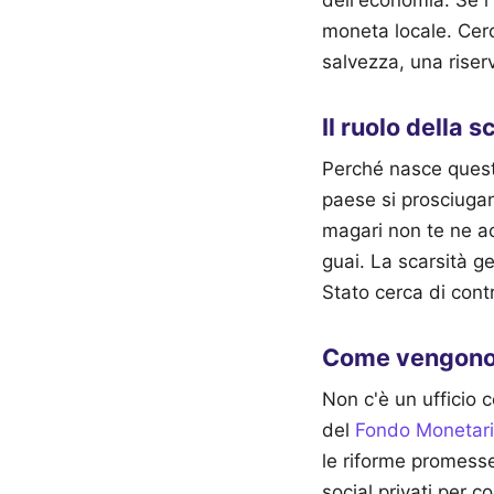
moneta locale. Cerc
salvezza, una riserv
Il ruolo della s
Perché nasce quest
paese si prosciugano
magari non te ne ac
guai. La scarsità g
Stato cerca di contr
Come vengono s
Non c'è un ufficio c
del
Fondo Monetari
le riforme promesse
social privati per c