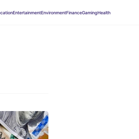
cation
Entertainment
Environment
Finance
Gaming
Health