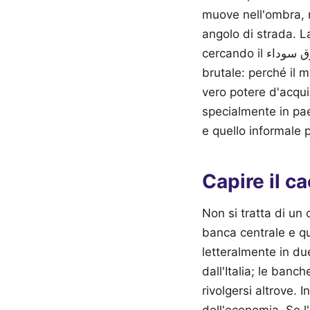
muove nell'ombra, n
angolo di strada. 
cercando il سعر اليورو اليوم سوق سوداء quando esistono i canali legali? La risposta è semplice e
brutale: perché il m
vero potere d'acquis
specialmente in pae
e quello informale p
Non si tratta di un 
banca centrale e qu
letteralmente in d
dall'Italia; le banc
rivolgersi altrove. 
dell'economia. Se l'