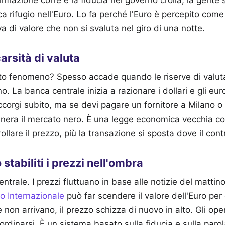
a rifugio nell'Euro. Lo fa perché l'Euro è percepito come
a di valore che non si svaluta nel giro di una notte.
carsità di valuta
o fenomeno? Spesso accade quando le riserve di valuta
. La banca centrale inizia a razionare i dollari e gli euro
corgi subito, ma se devi pagare un fornitore a Milano o a
enera il mercato nero. È una legge economica vecchia co
ollare il prezzo, più la transazione si sposta dove il cont
tabiliti i prezzi nell'ombra
entrale. I prezzi fluttuano in base alle notizie del matti
o Internazionale
può far scendere il valore dell'Euro per
 non arrivano, il prezzo schizza di nuovo in alto. Gli ope
oordinarsi. È un sistema basato sulla fiducia e sulla paro