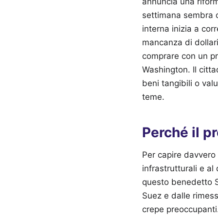
annuncia una riform
settimana sembra ch
interna inizia a cor
mancanza di dollari
comprare con un pres
Washington. Il citt
beni tangibili o va
teme.
Perché il p
Per capire davvero 
infrastrutturali e a
questo benedetto Sc
Suez e dalle rimess
crepe preoccupanti