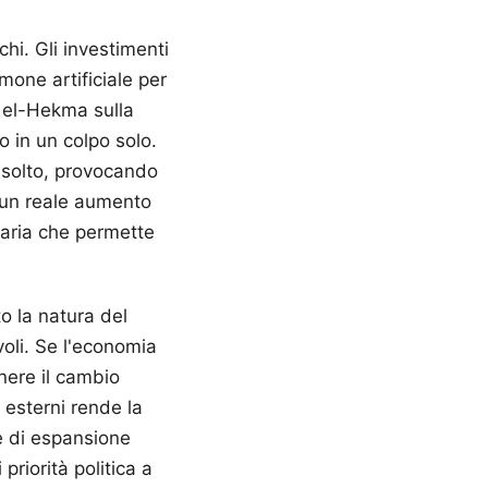
chi. Gli investimenti
one artificiale per
s el-Hekma sulla
o in un colpo solo.
risolto, provocando
 un reale aumento
iaria che permette
o la natura del
oli. Se l'economia
enere il cambio
 esterni rende la
ie di espansione
riorità politica a