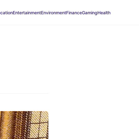
cation
Entertainment
Environment
Finance
Gaming
Health