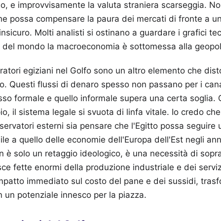
o, e improvvisamente la valuta straniera scarseggia. No
che possa compensare la paura dei mercati di fronte a un
insicuro. Molti analisti si ostinano a guardare i grafici t
e del mondo la macroeconomia è sottomessa alla geopoli
ratori egiziani nel Golfo sono un altro elemento che dist
o. Questi flussi di denaro spesso non passano per i canali
 tasso formale e quello informale supera una certa soglia
, il sistema legale si svuota di linfa vitale. Io credo che
rvatori esterni sia pensare che l'Egitto possa seguire 
ile a quello delle economie dell'Europa dell'Est negli ann
on è solo un retaggio ideologico, è una necessità di sop
ce fette enormi della produzione industriale e dei serviz
mpatto immediato sul costo del pane e dei sussidi, tra
n un potenziale innesco per la piazza.