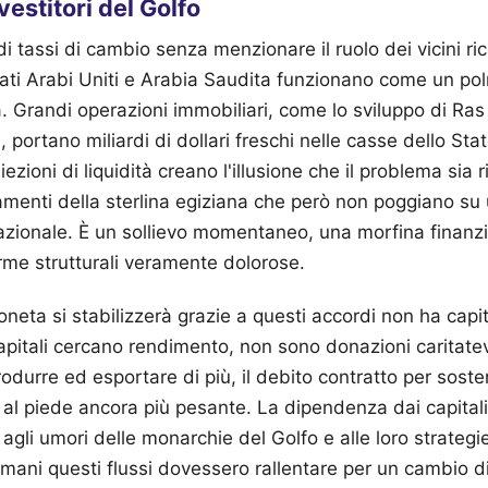
nvestitori del Golfo
i tassi di cambio senza menzionare il ruolo dei vicini ric
ati Arabi Uniti e Arabia Saudita funzionano come un polm
. Grandi operazioni immobiliari, come lo sviluppo di Ra
portano miliardi di dollari freschi nelle casse dello Stat
zioni di liquidità creano l'illusione che il problema sia 
amenti della sterlina egiziana che però non poggiano su
nazionale. È un sollievo momentaneo, una morfina finanz
orme strutturali veramente dolorose.
neta si stabilizzerà grazie a questi accordi non ha capit
pitali cercano rendimento, non sono donazioni caritatev
rodurre ed esportare di più, il debito contratto per sost
 al piede ancora più pesante. La dipendenza dai capitali
agli umori delle monarchie del Golfo e alle loro strateg
mani questi flussi dovessero rallentare per un cambio di p