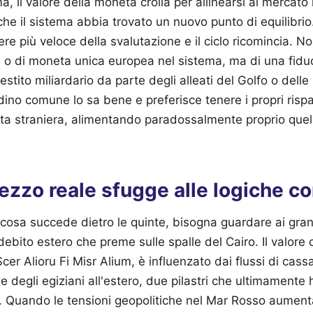
a, il valore della moneta crolla per allinearsi al mercato
e il sistema abbia trovato un nuovo punto di equilibrio. 
rere più veloce della svalutazione e il ciclo ricomincia. 
 o di moneta unica europea nel sistema, ma di una fidu
tito miliardario da parte degli alleati del Golfo o delle i
adino comune lo sa bene e preferisce tenere i propri risp
luta straniera, alimentando paradossalmente proprio quel
rezzo reale sfugge alle logiche c
cosa succede dietro le quinte, bisogna guardare ai gran
l debito estero che preme sulle spalle del Cairo. Il valore
er Alioru Fi Misr Alium, è influenzato dai flussi di cass
e degli egiziani all'estero, due pilastri che ultimament
. Quando le tensioni geopolitiche nel Mar Rosso aumenta