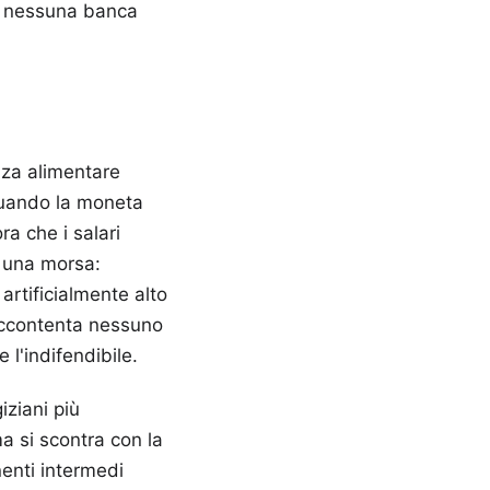
he nessuna banca
nza alimentare
Quando la moneta
ra che i salari
n una morsa:
artificialmente alto
 accontenta nessuno
 l'indifendibile.
iziani più
ma si scontra con la
nenti intermedi