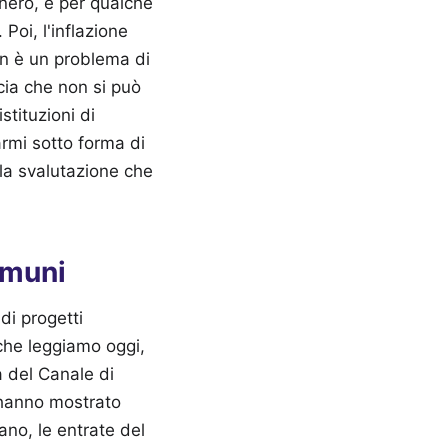
 nero, e per qualche
Poi, l'inflazione
Non è un problema di
cia che non si può
stituzioni di
armi sotto forma di
la svalutazione che
omuni
di progetti
 che leggiamo oggi,
a del Canale di
e hanno mostrato
no, le entrate del