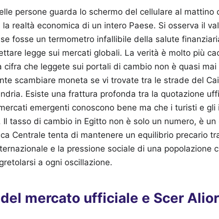
lle persone guarda lo schermo del cellulare al mattino 
la realtà economica di un intero Paese. Si osserva il val
se fosse un termometro infallibile della salute finanziar
ettare legge sui mercati globali. La verità è molto più c
 cifra che leggete sui portali di cambio non è quasi mai 
nte scambiare moneta se vi trovate tra le strade del Cair
andria. Esiste una frattura profonda tra la quotazione uffic
ercati emergenti conoscono bene ma che i turisti e gli in
 Il tasso di cambio in Egitto non è solo un numero, è un
ca Centrale tenta di mantenere un equilibrio precario tra
ernazionale e la pressione sociale di una popolazione c
retolarsi a ogni oscillazione.
 del mercato ufficiale e Scer Alior