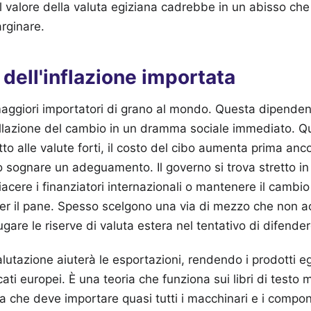
l valore della valuta egiziana cadrebbe in un abisso c
rginare.
 dell'inflazione importata
maggiori importatori di grano al mondo. Questa dipende
illazione del cambio in un dramma sociale immediato. 
to alle valute forti, il costo del cibo aumenta prima anco
 sognare un adeguamento. Il governo si trova stretto i
acere i finanziatori internazionali o mantenere il cambio 
 per il pane. Spesso scelgono una via di mezzo che non
ugare le riserve di valuta estera nel tentativo di difendere
lutazione aiuterà le esportazioni, rendendo i prodotti eg
ati europei. È una teoria che funziona sui libri di testo 
ria che deve importare quasi tutti i macchinari e i compo