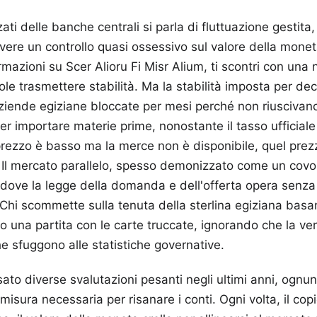
zzati delle banche centrali si parla di fluttuazione gestita
vere un controllo quasi ossessivo sul valore della monet
mazioni su Scer Alioru Fi Misr Alium, ti scontri con una 
ole trasmettere stabilità. Ma la stabilità imposta per dec
aziende egiziane bloccate per mesi perché non riuscivano
er importare materie prime, nonostante il tasso ufficia
prezzo è basso ma la merce non è disponibile, quel prez
 Il mercato parallelo, spesso demonizzato come un covo d
 dove la legge della domanda e dell'offerta opera senza i 
 Chi scommette sulla tenuta della sterlina egiziana basan
ndo una partita con le carte truccate, ignorando che la v
he sfuggono alle statistiche governative.
rsato diverse svalutazioni pesanti negli ultimi anni, ogn
 misura necessaria per risanare i conti. Ogni volta, il copi