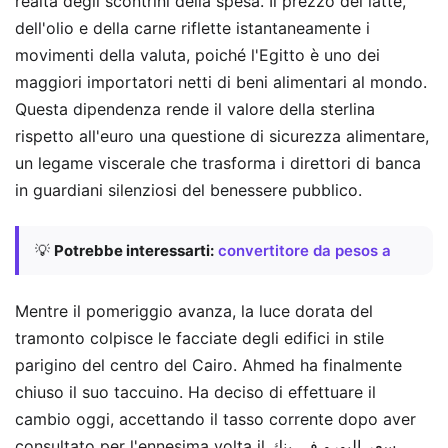
realtà degli scontrini della spesa. Il prezzo del latte,
dell'olio e della carne riflette istantaneamente i
movimenti della valuta, poiché l'Egitto è uno dei
maggiori importatori netti di beni alimentari al mondo.
Questa dipendenza rende il valore della sterlina
rispetto all'euro una questione di sicurezza alimentare,
un legame viscerale che trasforma i direttori di banca
in guardiani silenziosi del benessere pubblico.
💡
Potrebbe interessarti:
convertitore da pesos a
Mentre il pomeriggio avanza, la luce dorata del
tramonto colpisce le facciate degli edifici in stile
parigino del centro del Cairo. Ahmed ha finalmente
chiuso il suo taccuino. Ha deciso di effettuare il
cambio oggi, accettando il tasso corrente dopo aver
consultato per l'ennesima volta il سعر اليورو فى بنك